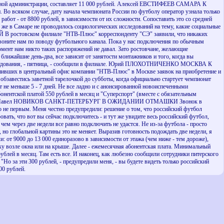
ластной администрации, составляет 11 000 рублей. Алексей ЕВСТИФЕЕВ САМАРА К
 всяком случае, дату начала чемпионата России по футболу оператор узнала только
работ - от 8800 рублей, в зависимости от их сложности. Сопоставить это со средней
у же в Самаре не проводилось социологических исследований на тему, какие социальные
остовском филиале "НТВ-Плюс" корреспонденту "СЭ" заявили, что никаких
й звоните нам по поводу футбольного канала. Пока у нас подключения по обычным
омент нам никто таких распоряжений не давал. Зато ростовчане, желающие
 ближайшие день-два, все зависит от занятости монтажников и того, когда вы
 оборудования, - пятница, - сообщили в филиале. Юрий ПЛОХОТНИЧЕНКО МОСКВА К
вших в центральный офис компании "НТВ-Плюс" в Москве заявок на приобретение и
бзавестись заветной тарелочкой до субботы, когда официально стартует чемпионат
ет не меньше 5 - 7 дней. Не все ладно и с анонсированной новоиспеченными
нентской платой 550 рублей в месяц и "Суперспорт" (вместе с обязательным
труднилась. Павел НОВИКОВ САНКТ-ПЕТЕРБУРГ В ОЖИДАНИИ ОТМАШКИ Звонок в
о не первым. Меня честно предупредили: решение о том, что российский футбол
вать, что вот вы сейчас подключитесь - и тут же увидите весь российский футбол,
ем через две недели все равно подключить не удастся. Не из-за футбола - просто
 но глобальной картины это не меняет. Выразив готовность подождать две недели, я
: от 9000 до 13 000 единоразово в зависимости от этажа (чем ниже - тем дороже),
ку возле окна или на крыше. Далее - ежемесячная абонентская плата. Минимальный
рублей в месяц. Там есть все. И наконец, как любезно сообщили сотрудники питерского
о за эти 300 рублей, - предупредили меня, - вы будете видеть только российский
00 рублей.