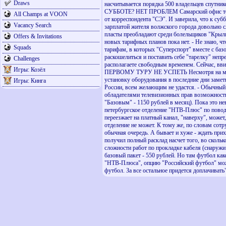
Draws
насчитывается порядка 500 владельцев спутни
СУББОТЕ? НЕТ ПРОБЛЕМ Самарский офис телеко
All Champs at VOON
от корреспондента "СЭ". И заверила, что к суб
Vacancy Search
зарплатой жителя волжского города довольно сл
пласты преобладают среди болельщиков "К
Offers & Invitations
новых тарифных планов пока нет. - Не знаю, чт
Squads
тарифам, в которых "Суперспорт" вместе с баз
раскошелиться и поставить себе "тарелку" непр
Challenges
располагаете свободным временем. Сейчас, в
Игры: Козёл
ПЕРВОМУ ТУРУ НЕ УСПЕТЬ Несмотря на массов
установку оборудования в последние дни замет
Игры: Кинга
России, всем желающим не удастся. - Обычный с
обладателями телевизионных прав возможностью
"Базовым" - 1150 рублей в месяц). Пока эт
петербургское отделение "НТВ-Плюс" по поводу
переезжает на платный канал, "наверху", может
отделение не может. К тому же, по словам сотр
обычная очередь. А бывает и хуже - ждать прих
получил полный расклад насчет того, во скольк
сложности работ по прокладке кабеля (снаружи
базовый пакет - 550 рублей. Но там футбол как
"НТВ-Плюса", опцию "Российский футбол" можно
футбол. За все остальное придется доплачиват