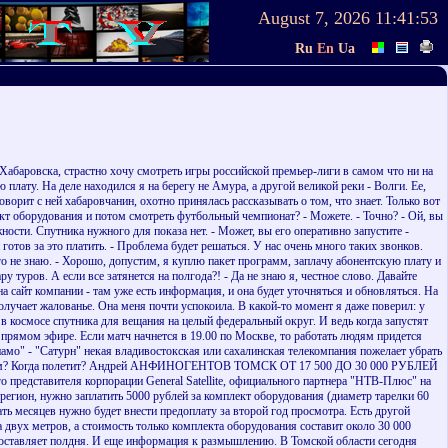
August 7, 2026
11:41:53
Ru
En
Ua
з Хабаровска, страстно хочу смотреть игры российской премьер-лиги в самом что ни на
плату. На деле находился я на берегу не Амура, а другой великой реки - Волги. Ее,
ворит с ней хабаровчанин, охотно принялась рассказывать о том, что знает. Только вот
ект оборудования и потом смотреть футбольный чемпионат? - Можете. - Точно? - Ой, вы
жности. Спутника нужного для показа нет. - Может, вы его оперативно запустите -
 готов за это платить. - Проблема будет решаться. У нас очень много таких звонков.
го не знаю. - Хорошо, допустим, я куплю пакет программ, заплачу абонентскую плату и
 туров. А если все затянется на полгода?! - Да не знаю я, честное слово. Давайте
 на сайт компании - там уже есть информация, и она будет уточняться и обновляться. На
лучает жалованье. Она меня почти успокоила. В какой-то момент я даже поверил: у
в космосе спутника для вещания на целый федеральный округ. И ведь когда запустят
в прямом эфире. Если матч начнется в 19.00 по Москве, то работать людям придется
намо" - "Сатурн" некая владивостокская или сахалинская телекомпания пожелает убрать
путником? Когда полетит? Андрей АНФИНОГЕНТОВ ТОМСК ОТ 17 500 ДО 30 000 РУБЛЕЙ
 представителя корпорации General Satellite, официального партнера "НТВ-Плюс" на
егион, нужно заплатить 5000 рублей за комплект оборудования (диаметр тарелки 60
ать месяцев нужно будет внести предоплату за второй год просмотра. Есть другой
 двух метров, а стоимость только комплекта оборудования составит около 30 000
 составляет полдня. И еще информация к размышлению. В Томской области сегодня