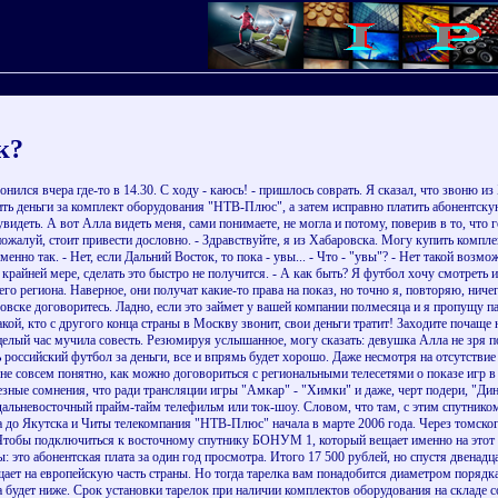
к?
нился вчера где-то в 14.30. С ходу - каюсь! - пришлось соврать. Я сказал, что звоню и
ть деньги за комплект оборудования "НТВ-Плюс", а затем исправно платить абонентскую 
идеть. А вот Алла видеть меня, сами понимаете, не могла и потому, поверив в то, что го
пожалуй, стоит привести дословно. - Здравствуйте, я из Хабаровска. Могу купить компл
енно так. - Нет, если Дальний Восток, то пока - увы... - Что - "увы"? - Нет такой возмо
о крайней мере, сделать это быстро не получится. - А как быть? Я футбол хочу смотреть и
о региона. Наверное, они получат какие-то права на показ, но точно я, повторяю, ниче
овске договоритесь. Ладно, если это займет у вашей компании полмесяца и я пропущу пару
такой, кто с другого конца страны в Москву звонит, свои деньги тратит! Заходите почаще
целый час мучила совесть. Резюмируя услышанное, могу сказать: девушка Алла не зря по
российский футбол за деньги, все и впрямь будет хорошо. Даже несмотря на отсутствие 
не не совсем понятно, как можно договориться с региональными телесетями о показе игр 
езные сомнения, что ради трансляции игры "Амкар" - "Химки" и даже, черт подери, "Ди
сть дальневосточный прайм-тайм телефильм или ток-шоу. Словом, что там, с этим с
 до Якутска и Читы телекомпания "НТВ-Плюс" начала в марте 2006 года. Через томского
 Чтобы подключиться к восточному спутнику БОНУМ 1, который вещает именно на этот р
ы: это абонентская плата за один год просмотра. Итого 17 500 рублей, но спустя двенадц
щает на европейскую часть страны. Но тогда тарелка вам понадобится диаметром порядка
а будет ниже. Срок установки тарелок при наличии комплектов оборудования на складе