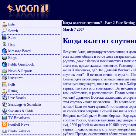
Когда взлетит спутник? - Face 2 Face Betting
Enter
March 7 2007
Search
Rules
Когда взлетит спутни
Help
Message Board
Девушке Алле, оператору телекомпании, я дозво
есть полном объеме и готов хоть завтра выложи
Blogs
родную, даже с балкона моей квартиры можно ув
Public Guestbook
знала она, прямо скажем, немногое. Разговор, 
же из Хабаровска, да? Это Дальний Восток? - Им
News & Reports
спутник этот? - Я не знаю точно, но едва ли. П
Interviews
Сейчас идут переговоры с телекомпаниями вашег
соглашусь подождать, пока вы с кем-то в Хабар
Polls
верить, что все в итоге наладится. Вы не один 
Rating
том, собственно, и распрощались. Потом меня 
жителей Дальнего Востока, желающих смотреть 
Live Results
этот спутник - пока неизвестно... Ну а пока м
Standings & Schedules
ночью! Если же матч дневной, то имеются серь
Statistics & Odds
из своей сетки вещания в самый что ни на е
Вещание на Сибирь от Новосибирска и Барнаула
TV Broadcasts
востоке России, удалось выяснить следующее.
Football News
см), 2500 рублей за монтаж и 10 000 предоплат
вариант: подключиться к спутнику, который ве
Photo Galleries
рублей. Правда, ежемесячная абонентская плат