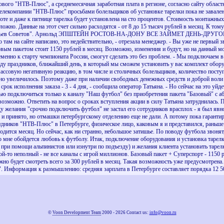
кового "НТВ-Плюс", а среднемесячная заработная плата в регионе, согласно сайту об
мпании "НТВ-Плюс" просьбами болельщиков об установке тарелки пока не завален. Во
боте и даже к пятнице тарелка будет установлена на сто процентов. Стоимость монтажных 
ожно. Данные на этот счет сильно расходятся - от 8 до 15 тысяч рублей в месяц. К том
рыльев Советов". Арнольд ЭПШТЕЙН РОСТОВ-НА-ДОНУ ВСЕ ЗАЙМЕТ ДЕНЬ-ДРУГОЙ В р
о там на сайте написано, это недействительно, - отрезала менеджер. - Вы уже не первы
овым пакетом стоит 1150 рублей в месяц. Возможно, изменения и будут, но на данный м
еменно к старту чемпионата России, смогут сделать это без проблем. - Мы подключаем в
виду праздников, ближайший день, в который мы сможем установить у вас комплект
ую негативную реакцию, в том числе и столичных болельщиков, количество поступи
но увеличилось. Поэтому даже при наличии свободных денежных средств и доброй воли о
рок исполнения заказа - 3 - 4 дня, - сообщила оператор Татьяна. - Но сейчас на это уйд
 подключиться только к каналу "Наш футбол" без приобретения пакета "Базовый" с або
о невозможно. Ответить на вопрос о сроках вступления акции в силу Татьяна за
 желания "срочно подключить футбол" не застал его сотрудников врасплох - я был явн
, и принято, но отмашки петербургскому отделению еще не дали. А потому пока гарантиро
удников "НТВ-Плюс" в Петербурге, физическое лицо, каковым я и представился, раньше ч
одится месяц. Но сейчас, как ни странно, небольшое затишье. По поводу футбола звонят,
о мне обойдется любовь к футболу. Итак, подключение оборудования и установка тарелки
 при помощи альпинистов или изнутри по подъезду) и желания клиента установить тарел
ой-то неполный - не все каналы с игрой миллионов. Базовый пакет + Суперспорт - 1150 
 будет смотреть всего за 300 рублей в месяц. Такая возможность уже предусмотрена. "Н
ь". Информация к размышлению: средняя зарплата в Петербурге составляет порядка 12 5
©
Voon Development Team
2000 - 2026 Contact us:
info@voon.ru