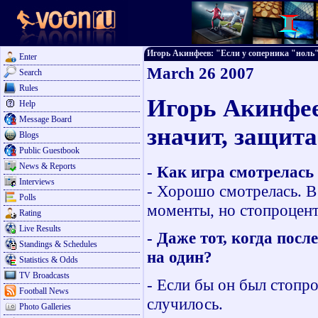
Игорь Акинфеев: "Если у соперника "ноль", 
Enter
March 26 2007
Search
Rules
Игорь Акинфее
Help
Message Board
значит, защит
Blogs
Public Guestbook
News & Reports
- Как игра смотрелась
Interviews
- Хорошо смотрелась. В
Polls
моменты, но стопроцент
Rating
Live Results
- Даже тот, когда пос
Standings & Schedules
на один?
Statistics & Odds
TV Broadcasts
- Если бы он был стопро
Football News
случилось.
Photo Galleries