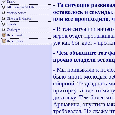
Draws
- Та ситуация развива
All Champs at VOON
оставалось и секунды
Vacancy Search
или все происходило, 
Offers & Invitations
Squads
- В той ситуации ничего
Challenges
игрок будет проталкиват
Игры: Козёл
Игры: Кинга
уж как бог даст - протк
- Чем объясните тот ф
прочно владели эстон
- Мы привыкали к полю, 
было много молодых ре
сборной. Те двадцать ми
притирку. А где-то мин
диктовку. Тем более чт
Аршавина, опустила мяч
требовался. Не скажу чт