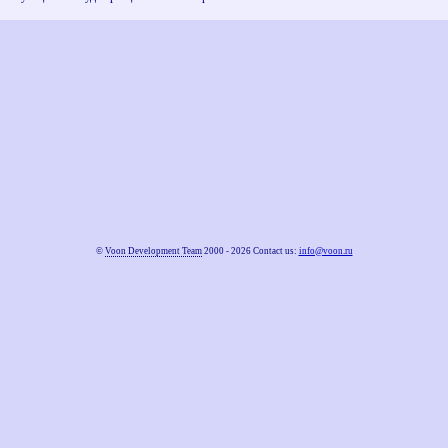
©
Voon Development Team
2000 - 2026 Contact us:
info@voon.ru