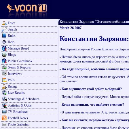
Константин Зырянов: "Эстонцев побаивались"
Enter
March 26 2007
Search
Rules
Константин Зырянов:
Help
Message Board
Новобранец сборной России Константин Зыряно
Blogs
- Нервов было много до первого гола, а затем в
Public Guestbook
команды хотят показать хороший футбол и заво
News & Reports
- По ходу поединка, особенно в начале перво
Interviews
- Об этом во время матча как-то не думается. 
Polls
оно и вышло.
Rating
- Как оцениваете свой дебют в сборной?
Live Results
- Первый тайм я сыграл неудачно. Много терял
Standings & Schedules
- Когда вы поняли, что выйдете в основе?
Statistics & Odds
TV Broadcasts
- В день матча на установке. А до этого прихо
Football News
- Как вы считаете, первую желтую карточку
Photo Galleries
- Наверное, со стороны соперника было больше