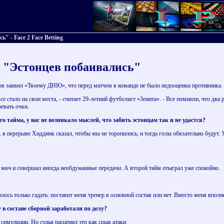
 - Face 2 Face Betting
 "Эстонцев побаивались"
в заявил «Твоему ДНЮ», что перед матчем в команде не было недооценки противника.
се стало на свои места, - считает 29-летний футболист «Зенита». - Все помнили, что два
евать очки.
го тайма, у вас не возникало мыслей, что забить эстонцам так и не удастся?
А в перерыве Хиддинк сказал, чтобы мы не торопились, и тогда голы обязательно будут.
 мяч и совершал иногда необдуманные передачи. А второй тайм отыграл уже спокойно.
дилось только гадать: поставит меня тренер в основной состав или нет. Вместо меня впол
 в составе сборной заработали по делу?
 симуляции. Но судья расценил это как срыв атаки