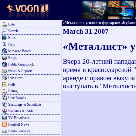
«Металлист» усилился форвардом «Кубани» -
Enter
March 31 2007
Search
Rules
«Металлист» у
Help
Message Board
Blogs
Вчера 20-летний напад
Public Guestbook
время в краснодарской 
News & Reports
аренде с правом выкупа
Interviews
выступать в "Металлист
Polls
Rating
Live Results
Standings & Schedules
Statistics & Odds
TV Broadcasts
Football News
Photo Galleries