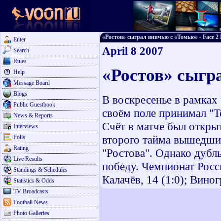
«Ростов» сыграл вничью с «Томью» - Face 2 F
Enter
April 8 2007
Search
Rules
«Ростов» сыгр
Help
Message Board
Blogs
В воскресенье в рамках 
Public Guestbook
своём поле принимал "То
News & Reports
Счёт в матче был открыт
Interviews
второго тайма вышедши
Polls
Rating
"Ростова". Однако дубл
Live Results
победу. Чемпионат России
Standings & Schedules
Калачёв, 14 (1:0); Виногр
Statistics & Odds
TV Broadcasts
Football News
Photo Galleries