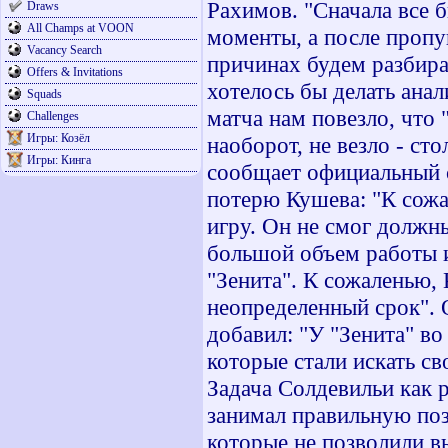
Рахимов. "Сначала все 
Draws
All Champs at VOON
моменты, а после пропу
Vacancy Search
причинах будем разбират
Offers & Invitations
хотелось бы делать анал
Squads
матча нам повезло, что 
Challenges
Игры: Козёл
наоборот, не везло - ст
Игры: Кинга
сообщает официальный 
потерю Кушева: "К сожа
игру. Он не смог должн
большой объем работы и
"Зенита". К сожаленью,
неопределенный срок". 
добавил: "У "Зенита" в
которые стали искать с
Задача Солдевильи как р
занимал правильную по
которые не позволили в