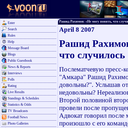
Рашид Рахимов: «Не могу понять, что случил
Enter
April 8 2007
Search
Rules
Рашид Рахимов
Help
Message Board
что случилось
Blogs
Public Guestbook
News & Reports
Послематчевую пресс-ко
Interviews
"Амкара" Рашид Рахимов
Polls
довольны?". Услышав от
Rating
недовольны? Нереализо
Live Results
Standings & Schedules
Второй половиной второ
Statistics & Odds
провели после пропущенн
TV Broadcasts
Адвокат говорил после м
Football News
произошло с его командо
Photo Galleries