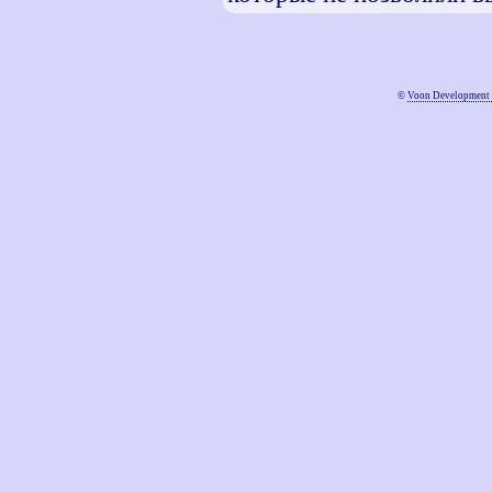
©
Voon Development