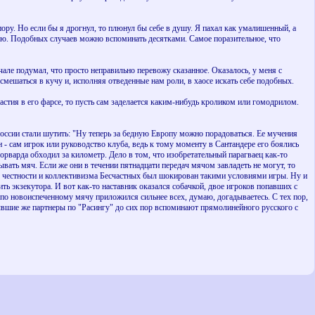
пору. Но если бы я дрогнул, то плюнул бы себе в душу. Я пахал как умалишенный, а
лю. Подобных случаев можно вспоминать десятками. Самое поразительное, что
ачале подумал, что просто неправильно перевожу сказанное. Оказалось, у меня с
мешаться в кучу и, исполняя отведенные нам роли, в хаосе искать себе подобных.
частия в его фарсе, то пусть сам заделается каким-нибудь кроликом или гомодрилом.
России стали шутить: "Ну теперь за бедную Европу можно порадоваться. Ее мучения
н - сам игрок или руководство клуба, ведь к тому моменту в Сантандере его боялись
орварда обходил за километр. Дело в том, что изобретательный парагваец как-то
вать мяч. Если же они в течении пятнадцати передач мячом завладеть не могут, то
, честности и коллективизма Бесчастных был шокирован такими условиями игры. Ну и
ь экзекутора. И вот как-то наставник оказался собачкой, двое игроков попавших с
 по новоиспеченному мячу приложился сильнее всех, думаю, догадываетесь. С тех пор,
бывшие же партнеры по "Расингу" до сих пор вспоминают прямолинейного русского с