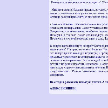
"Позвольте, и что же я скажу президенту" "Ска
- Мне все время в Испании пытались внушить, ч
заодно и показывал этим умникам, что меня г
испанцы боялись применять ко мне какие-либо 
- Как-то в Испании главный наставник построил
переводом все нормально , а вот у тренера с 
Ожидалось, что выполнение подобного творческ
Плюнул я на это дело, сказал «полководцу», чт
После чего я с чистой совестью ушел в душ. Та
В общем, когда наконец-то контракт Беста под
закончились". Говорят, что отъезд Беста из "Р
все: и партнеры по команды, и тренеры, и през
придумал упражнение: игроки располагаются по
считаются проигравшими. За это каждый из поб
естественно решил проучить «новатора». Параг
ним в одну упряжку выкладываться не стали. В
к футболистам в "Расинге" относились по-чело
уважением.
На сегодня рассказов, пожалуй, хватит. А то
АЛЕКСЕЙ ЗИНИН