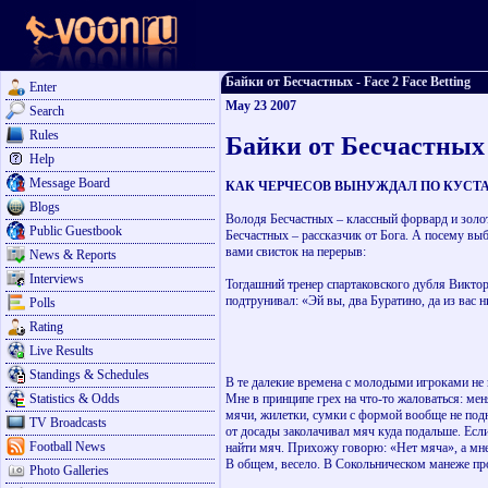
Байки от Бесчастных - Face 2 Face Betting
Enter
May 23 2007
Search
Rules
Байки от Бесчастных
Help
Message Board
КАК ЧЕРЧЕСОВ ВЫНУЖДАЛ ПО КУСТ
Blogs
Володя Бесчастных – классный форвард и золото
Public Guestbook
Бесчастных – рассказчик от Бога. А посему вы
вами свисток на перерыв:
News & Reports
Interviews
Тогдашний тренер спартаковского дубля Викто
подтрунивал: «Эй вы, два Буратино, да из вас
Polls
Rating
Live Results
Standings & Schedules
В те далекие времена с молодыми игроками не
Statistics & Odds
Мне в принципе грех на что-то жаловаться: мен
мячи, жилетки, сумки с формой вообще не подн
TV Broadcasts
от досады заколачивал мяч куда подальше. Если
Football News
найти мяч. Прихожу говорю: «Нет мяча», а мне 
В общем, весело. В Сокольническом манеже про
Photo Galleries