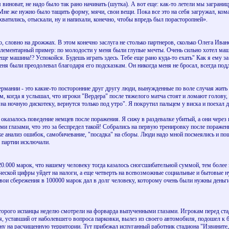
 виноват, не надо было так рано начинать (шутка). А вот еще: как-то летели мы заграни
 Мне же нужно было тащить форму, мячи, свои вещи. Пока все это на себя загружал, кома
хватились, отыскали, ну и напихали, конечно, чтобы впредь был порасторопней».
ю, словно на дрожжах. В этом конечно заслуга не столько партнеров, сколько Олега Ива
Элементарный пример: по молодости у меня были глупые мечты. Очень сильно хотел маш
ще машина!? Успокойся. Будешь играть здесь. Тебе еще рано куда-то ехать" Как я ему з
ня были преодолевал благодаря его подсказкам. Он никогда меня не бросал, всегда под
рмании - это какие-то посторонние друг другу люди, вынужденные по воле случая жить п
, когда я услышал, что игроки "Вердера" после тяжелого матча стоят и ломают голову, г
 на ночную дискотеку, вернутся только под утро". Я покрутил пальцем у виска и поехал
оказалось поведение немцев после поражения. Я сижу в раздевалке убитый, а они через
 глазами, что это за беспредел такой! Собрались на первую тренировку после поражения, 
же анализ ошибок, самобичевание, "посадка" на сборы. Люди надо мной посмеялись и пош
 партии исключали.
0.000 марок, что нашему человеку тогда казалось сногсшибательной суммой, тем более 
еской цифры уйдет на налоги, а еще четверть на всевозможные социальные и бытовые нуж
вои сбережения в 100000 марок дал в долг человеку, которому очень были нужны деньги, 
орого испанцы неделю смотрели на форварда выпученными глазами. Игрокам перед стад
я, уставший от наболевшего вопроса парковки, вылез из своего автомобиля, подошел к
ну на расчищенную территории. Тут прибежал испуганный работник стадиона "Извините, н