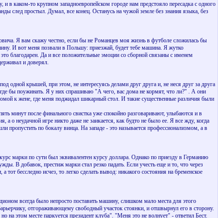
цу, и в каком-то крупном западноевропейском городе нам предстояло пересадка с одного
нды след простыл. Думал, все конец. Останусь на чужой земле без знания языка, без
новича. Я вам скажу честно, если бы не Романцев моя жизнь в футболе сложилась бы
ину. И вот меня позвали в Польшу: приезжай, будет тебе машина. Я жутко
а это благодарен. Да и все положительные эмоции со сборной связаны с именем
держивал и доверял.
од одной крышей, при этом, не интересуясь делами друг друга и, не неся друг за друга
де бы поужинать. Я у них спрашиваю "А чего, вас дома не кормят, что ли?" . А они
 домой к жене, где меня поджидал шикарный стол. И такие существенные различия были
 пять минут после финального свистка уже спокойно разговаривают, улыбаются и в
а о неудачной игре никто даже не заикается, как будто не было ее. Я все жду, когда
ли пропустить по бокалу винца. На западе - это называется профессионализмом, а в
курс марки по сути был эквивалентен курсу доллара. Однако по приезду в Германию
ды. В добавок, престиж марки стал резко падать. Если учесть еще и то, что через
а тот бесследно исчез, то легко сделать вывод: никакого состояния на бременское
ионом всегда было непросто поставить машину, слишком мало места для этого
 барьерчику, отгораживающему свободный участок стоянки, и отшвырнул его в сторону.
о на этом месте паркуется президент клуба". "Меня это не волнует" - ответил Бест.