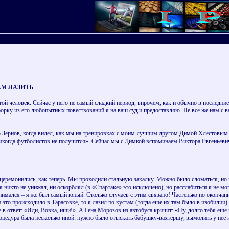
АМ ЛАЗИТЬ
й человек. Сейчас у него не самый сладкий период, впрочем, как и обычно в последние 
борку из его любопытных повествований я на ваш суд и предоставляю. Не все же нам с 
р Зернов, когда видел, как мы на тренировках с моим лучшим другом Димой Хлестовым 
 никогда футболистов не получится». Сейчас мы с Димкой вспоминаем Виктора Евгеньеви
 церемонились, как теперь. Мы проходили стальную закалку. Можно было сломаться, но
я никто не унижал, ни оскорблял (в «Спартаке» это исключено), но расслабиться я не мог
имался – я же был самый юный. Столько случаев с этим связано! Частенько по окончани
 это происходило в Тарасовке, то я лазил по кустам (тогда еще их там было в изобилии
в ответ: «Иди, Вовка, ищи!». А Гена Морозов из автобуса кричит: «Ну, долго тебя еще 
цедура была несколько иной: нужно было отыскать бабушку-вахтершу, вымолить у нее кл