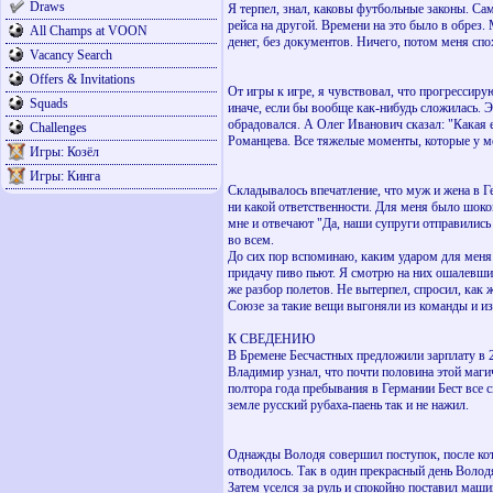
Draws
Я терпел, знал, каковы футбольные законы. Сам
рейса на другой. Времени на это было в обрез.
All Champs at VOON
денег, без документов. Ничего, потом меня спо
Vacancy Search
Offers & Invitations
От игры к игре, я чувствовал, что прогрессиру
Squads
иначе, если бы вообще как-нибудь сложилась. 
обрадовался. А Олег Иванович сказал: "Какая е
Challenges
Романцева. Все тяжелые моменты, которые у ме
Игры: Козёл
Игры: Кинга
Складывалось впечатление, что муж и жена в Ге
ни какой ответственности. Для меня было шоком
мне и отвечают "Да, наши супруги отправились
во всем.
До сих пор вспоминаю, каким ударом для меня 
придачу пиво пьют. Я смотрю на них ошалевшими
же разбор полетов. Не вытерпел, спросил, как 
Союзе за такие вещи выгоняли из команды и из
К СВЕДЕНИЮ
В Бремене Бесчастных предложили зарплату в 2
Владимир узнал, что почти половина этой магич
полтора года пребывания в Германии Бест все с
земле русский рубаха-паень так и не нажил.
Однажды Володя совершил поступок, после кот
отводилось. Так в один прекрасный день Волод
Затем уселся за руль и спокойно поставил маши