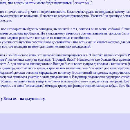
жите, что впредь на этом месте будет парковаться Бесчастных!".
то я ничего не могу, что я посредственность. Было очень трудно не поддаться такому на
олыми руками не возьмешь. Я частенько опускал руководство "Расинга" на грешную зем
санкции.
 нас и говорит: ты будешь лошадью, ты кошкой. а ты, показал он на меня, собакой. Я вн
мозгами серьезные проблемы. По уникальному замыслу горе-наставника мы должны были с
ого задания разовьет в нас какие-то невидимые способности.
о у меня есть чувство собственного достоинства и что если ему не хватает актеров для у
к вот, тот инцидент не имел для меня негативных последствий.
ошел к концу и стало ясно, что нападающий возвращается в в "Спартак" игроки сборной 
асинга" напоминал сцену из ералаша: "Прощай, Вася!" Неизвестно кто больше был доволе
идент. А для спеца по физподготовке Володя был и вовсе сущим дьяволом - тот нашего ф
 диаметру центрального круга, а трое из них выполняя роль "собачек" должны перехваты
едителей должен отвесить страдальцам по пенку. Воспитанный на идеалах порядочности
ваец сам принимал участие в этом упражнении, и Владимир подговорил партнеров сплавит
 общем, поставили парагвайца в не очень эстетическую позу и выдали ему на орехи. Кто
вечески, а о свои "гениальных" методах тренер по физподготовке навсегда забыл. Зато 
 у Вовы их – на целую книгу.