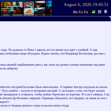
August 6, 2026
19:45:51
Ru
En
Ua
годы. Но родился-то Вова 1 апреля, вот по жизни он и идет с улыбкой. А еще
вами глобальные вещи обсуждать. Будем считать, что Владимир Бесчастных дал нам с
пасы щечкой отрабатываем (мяч у нас летал на уровне головы) неизменно над нами
ча по-доброму.
 заболеть звездной болезнью было невозможно. «Старики» быстро опускали на землю.
. Чуть ошибся – получи от ветеранов нагоняй. А уж вопрос о том, кто будет таскать
ю тренировок я оставался, чтобы побить Черчесову по воротам. И если я забивал, Стас
) в поисках футбольных снарядов. Однажды обыскался, все перерыл, ну никак не могу
ждать!».
ючи от балкона третьего этажа и извлечь мячи оттуда.