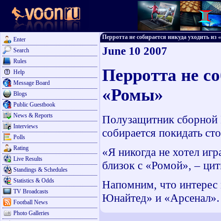
Перротта не собирается никуда уходить из «Р
Enter
June 10 2007
Search
Rules
Перротта не со
Help
Message Board
«Ромы»
Blogs
Public Guestbook
News & Reports
Полузащитник сборной 
Interviews
собирается покидать ст
Polls
Rating
«Я никогда не хотел игр
Live Results
близок с «Ромой», – ци
Standings & Schedules
Statistics & Odds
Напомним, что интерес 
TV Broadcasts
Юнайтед» и «Арсенал».
Football News
Photo Galleries