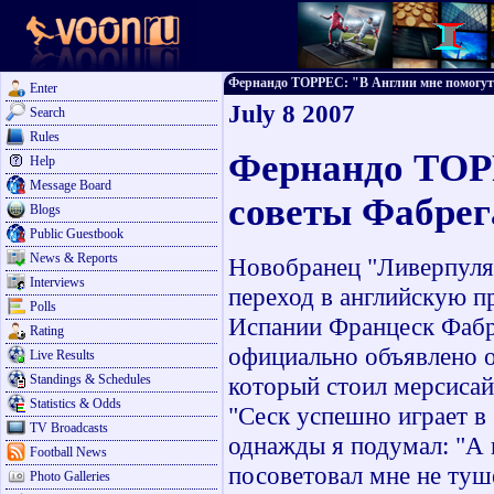
Фернандо ТОРРЕС: "В Англии мне помогут со
Enter
July 8 2007
Search
Rules
Фернандо ТОР
Help
Message Board
советы Фабрег
Blogs
Public Guestbook
News & Reports
Новобранец "Ливерпуля"
Interviews
переход в английскую п
Polls
Испании Францеск Фабре
Rating
официально объявлено о
Live Results
Standings & Schedules
который стоил мерсисай
Statistics & Odds
"Сеск успешно играет в
TV Broadcasts
однажды я подумал: "А 
Football News
посоветовал мне не туше
Photo Galleries