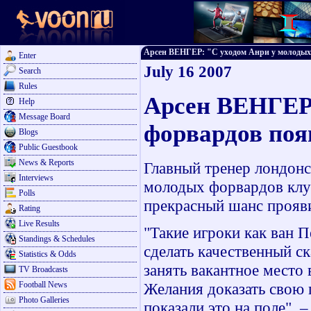
Арсен ВЕНГЕР: "С уходом Анри у молодых ф
Enter
July 16 2007
Search
Rules
Арсен ВЕНГЕР:
Help
Message Board
форвардов поя
Blogs
Public Guestbook
News & Reports
Главный тренер лондонс
Interviews
молодых форвардов клуб
Polls
прекрасный шанс прояв
Rating
Live Results
"Такие игроки как ван 
Standings & Schedules
сделать качественный с
Statistics & Odds
занять вакантное место
TV Broadcasts
Football News
Желания доказать свою п
Photo Galleries
показали это на поле", 