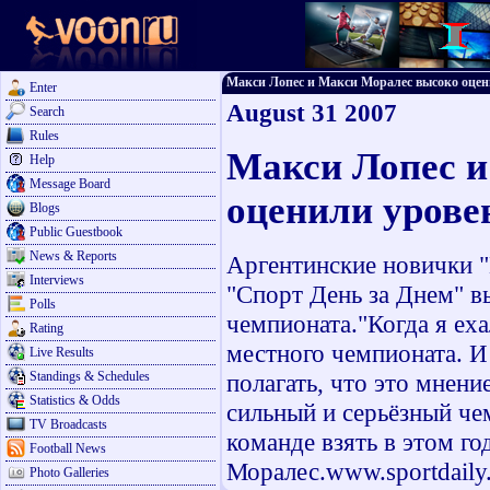
Макси Лопес и Макси Моралес высоко оценил
Enter
August 31 2007
Search
Rules
Макси Лопес и
Help
Message Board
оценили урове
Blogs
Public Guestbook
News & Reports
Аргентинские новички 
Interviews
"Спорт День за Днем" в
Polls
чемпионата."Когда я ех
Rating
местного чемпионата. И 
Live Results
Standings & Schedules
полагать, что это мнени
Statistics & Odds
сильный и серьёзный че
TV Broadcasts
команде взять в этом го
Football News
Моралес.www.sportdaily
Photo Galleries