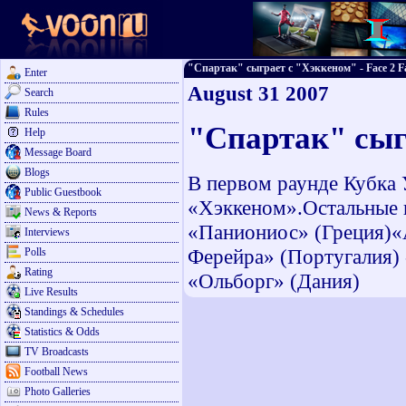
"Спартак" сыграет с "Хэккеном" - Face 2 Fa
Enter
August 31 2007
Search
Rules
"Спартак" сыг
Help
Message Board
Blogs
В первом раунде Кубка
Public Guestbook
«Хэккеном».Остальные 
News & Reports
«Паниониос» (Греция)«
Interviews
Ферейра» (Португалия)
Polls
Rating
«Ольборг» (Дания)
Live Results
Standings & Schedules
Statistics & Odds
TV Broadcasts
Football News
Photo Galleries