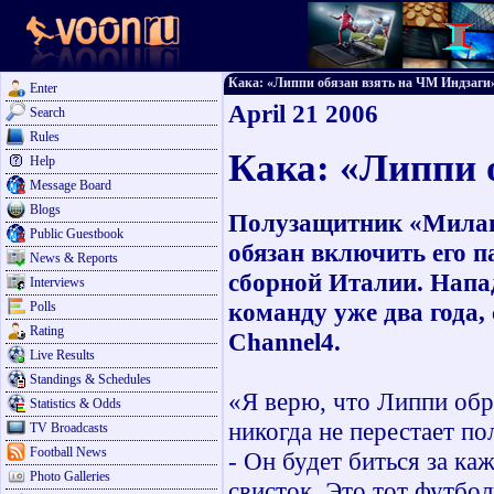
Кака: «Липпи обязан взять на ЧМ Индзаги» -
Enter
April 21 2006
Search
Rules
Кака: «Липпи 
Help
Message Board
Blogs
Полузащитник «Милана
Public Guestbook
обязан включить его п
News & Reports
сборной Италии. Напа
Interviews
команду уже два года, 
Polls
Rating
Channel4.
Live Results
Standings & Schedules
«Я верю, что Липпи обр
Statistics & Odds
никогда не перестает по
TV Broadcasts
Football News
- Он будет биться за ка
Photo Galleries
свисток. Это тот футбол