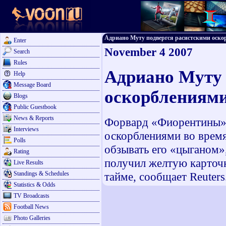
Адриано Муту подвергся расистскими оскорб
Enter
November 4 2007
Search
Rules
Адриано Муту 
Help
Message Board
оскорблениям
Blogs
Public Guestbook
News & Reports
Форвард «Фиорентины» 
Interviews
оскорблениями во время
Polls
обзывать его «цыганом»,
Rating
получил желтую карточк
Live Results
Standings & Schedules
тайме, сообщает Reuters
Statistics & Odds
TV Broadcasts
Football News
Photo Galleries