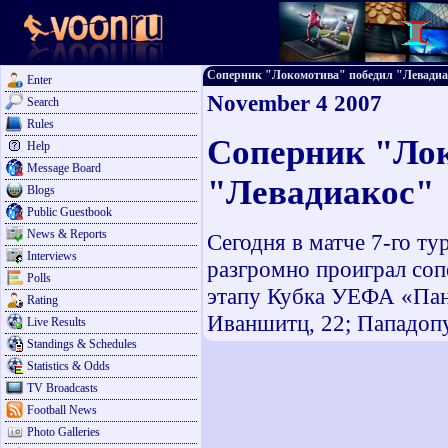
Соперник "Локомотива" победил "Левадиакос
Enter
November 4 2007
Search
Rules
Соперник "Ло
Help
Message Board
"Левадиакос"
Blogs
Public Guestbook
News & Reports
Сегодня в матче 7-го т
Interviews
разгромно проиграл со
Polls
этапу Кубка УЕФА «Пана
Rating
Иваншитц, 22; Пападопу
Live Results
Standings & Schedules
Statistics & Odds
TV Broadcasts
Football News
Photo Galleries