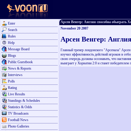
Арсен Венгер: Англия способна обыграть Хор
Enter
November 20 2007
Search
Rules
Арсен Венгер: Англи
Help
Message Board
Главный тренер лондонского "Арсенала" Арсен 
изучил эффективность действий игроков в отбо
Blogs
свою очередь должны осознавать, что наставни
Public Guestbook
выиграет у Хорватии 2:0 и станет победителем
News & Reports
Interviews
Polls
Rating
Live Results
Standings & Schedules
Statistics & Odds
TV Broadcasts
Football News
Photo Galleries