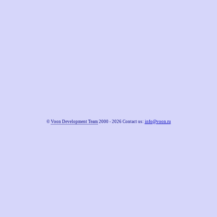
©
Voon Development Team
2000 - 2026 Contact us:
info@voon.ru