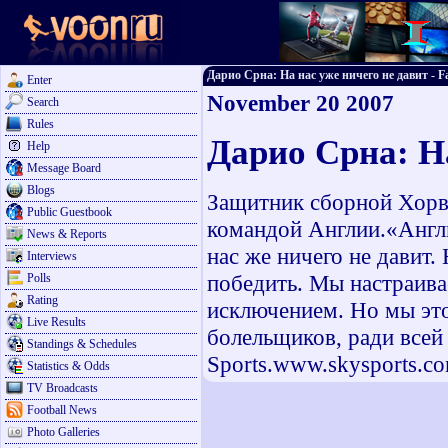
Дарио Срна: На нас уже ничего не давит - Fa
Enter
November 20 2007
Search
Rules
Дарио Срна: На
Help
Message Board
Blogs
Защитник сборной Хорв
Public Guestbook
командой Англии.«Англи
News & Reports
нас же ничего не давит.
Interviews
победить. Мы настраивае
Polls
Rating
исключением. Но мы это
Live Results
болельщиков, ради всей
Standings & Schedules
Sports.www.skysports.c
Statistics & Odds
TV Broadcasts
Football News
Photo Galleries