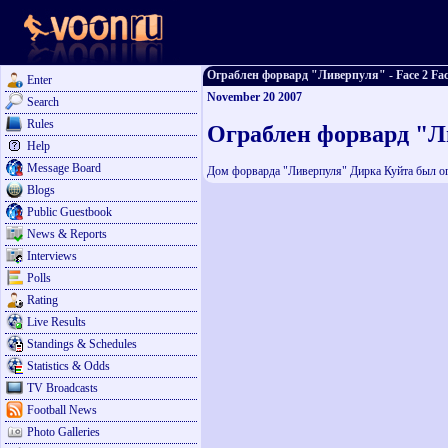
Ограблен форвард "Ливерпуля" - Face 2 Fac
Enter
November 20 2007
Search
Rules
Ограблен форвард "Л
Help
Message Board
Дом форварда "Ливерпуля" Дирка Куйта был ог
Blogs
Public Guestbook
News & Reports
Interviews
Polls
Rating
Live Results
Standings & Schedules
Statistics & Odds
TV Broadcasts
Football News
Photo Galleries