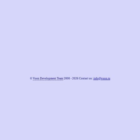
©
Voon Development Team
2000 - 2026 Contact us:
info@voon.ru