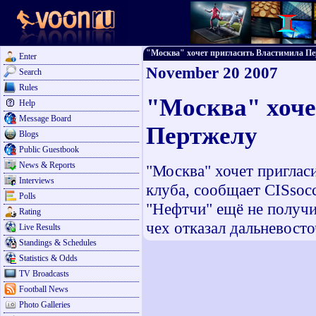
"Москва" хочет пригласить Властимила Перт
Enter
November 20 2007
Search
Rules
"Москва" хоче
Help
Message Board
Пертжелу
Blogs
Public Guestbook
News & Reports
"Москва" хочет приглас
Interviews
клуба, сообщает CISsoc
Polls
"Нефтчи" ещё не получ
Rating
чех отказал дальневост
Live Results
Standings & Schedules
Statistics & Odds
TV Broadcasts
Football News
Photo Galleries