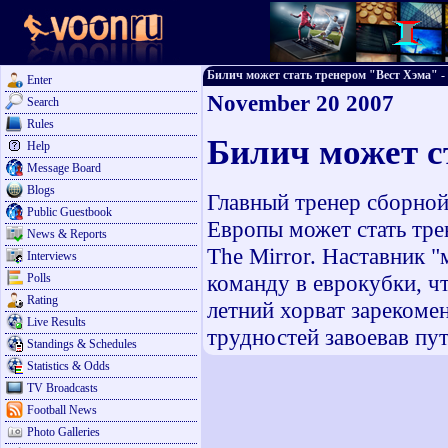
Билич может стать тренером "Вест Хэма" - F
Enter
November 20 2007
Search
Rules
Билич может с
Help
Message Board
Blogs
Главный тренер сборной
Public Guestbook
Европы может стать тре
News & Reports
The Mirror. Наставник 
Interviews
команду в еврокубки, чт
Polls
Rating
летний хорват зарекомен
Live Results
трудностей завоевав пут
Standings & Schedules
Statistics & Odds
TV Broadcasts
Football News
Photo Galleries