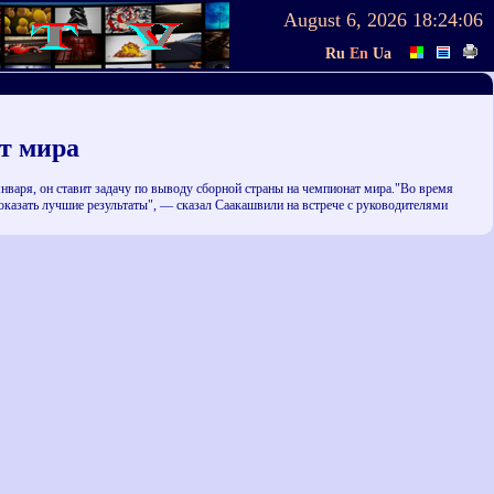
August 6, 2026
18:24:06
Ru
En
Ua
т мира
нваря, он ставит задачу по выводу сборной страны на чемпионат мира."Во время
оказать лучшие результаты", — сказал Саакашвили на встрече с руководителями