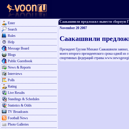
Саакашвили предложил вывести сборную Гру
Enter
November 20 2007
Search
Rules
Саакашвили предложи
Help
Message Board
Президент Грузии Михаил Саакашвили заявил, ч
моего второго президентского срока одной из 
Blogs
спортивных федераций страны.www.newsgeorgi
Public Guestbook
News & Reports
Interviews
Polls
Rating
Live Results
Standings & Schedules
Statistics & Odds
TV Broadcasts
Football News
Photo Galleries