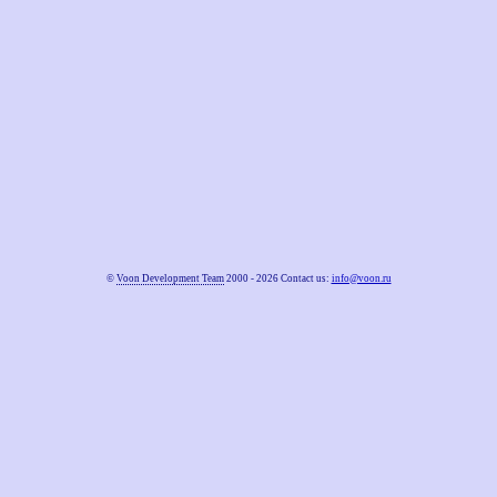
©
Voon Development Team
2000 - 2026 Contact us:
info@voon.ru