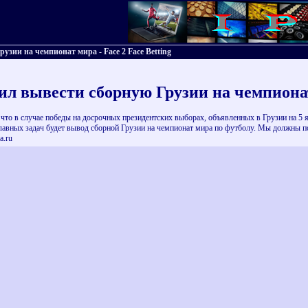
зии на чемпионат мира - Face 2 Face Betting
л вывести сборную Грузии на чемпиона
то в случае победы на досрочных президентских выборах, объявленных в Грузии на 5 я
главных задач будет вывод сборной Грузии на чемпионат мира по футболу. Мы должны п
a.ru