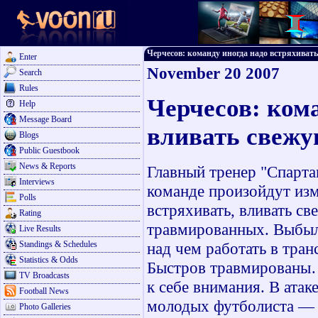
Черчесов: команду иногда надо встряхивать,
Enter
November 20 2007
Search
Rules
Черчесов: кома
Help
Message Board
вливать свежу
Blogs
Public Guestbook
News & Reports
Главный тренер "Спартак
Interviews
команде произойдут изм
Polls
встряхивать, вливать св
Rating
травмированных. Выбыли
Live Results
Standings & Schedules
над чем работать в тра
Statistics & Odds
Быстров травмированы…
TV Broadcasts
к себе внимания. В атак
Football News
молодых футболиста — 
Photo Galleries