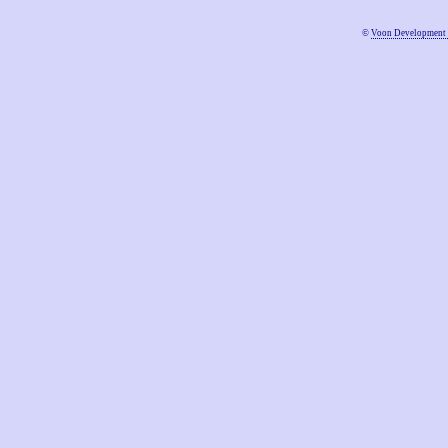
©
Voon Development