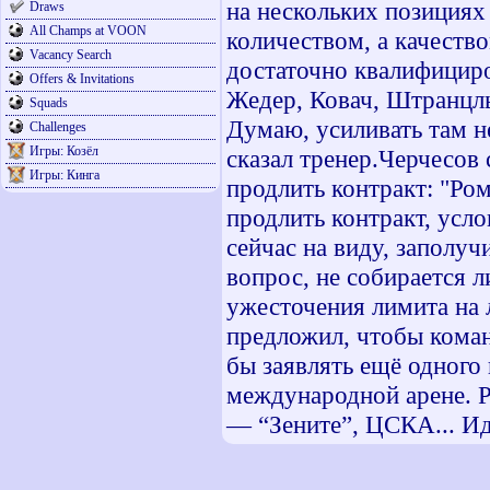
на нескольких позициях
Draws
All Champs at VOON
количеством, а качеств
Vacancy Search
достаточно квалифициро
Offers & Invitations
Жедер, Ковач, Штранцль
Squads
Думаю, усиливать там н
Challenges
Игры: Козёл
сказал тренер.Черчесов
Игры: Кинга
продлить контракт: "Р
продлить контракт, усл
сейчас на виду, заполуч
вопрос, не собирается л
ужесточения лимита на 
предложил, чтобы коман
бы заявлять ещё одного
международной арене. Ре
— “Зените”, ЦСКА... И