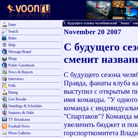
С будущего сезона челябинский "Зенит" сме
Enter
November 20 2007
Search
Rules
С будущего се
Help
Message Board
сменит назван
Blogs
Public Guestbook
News & Reports
С будущего сезона челя
Interviews
Правда, фанаты клуба к
Polls
выступил с открытым пи
Rating
имя команды. "У одного
Live Results
Standings & Schedules
команда с индивидуальн
Statistics & Odds
"Спартаков"? Команда м
TV Broadcasts
увеличить бюджет и пока
Football News
горспорткомитета Влад
Photo Galleries