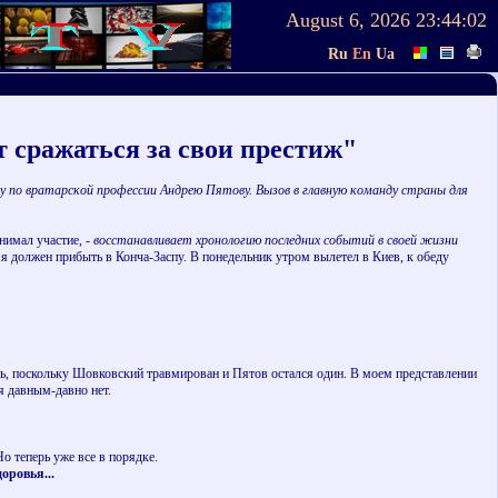
August 6, 2026
23:44:02
Ru
En
Ua
 сражаться за свои престиж"
 по вратарской профессии Андрею Пятову. Вызов в главную команду страны для
нимал участие,
- восстанавливает хронологию последних событий в своей жизни
 должен прибыть в Конча-Заспу. В понедельник утром вылетел в Киев, к обеду
ь, поскольку Шовковский травмирован и Пятов остался один. В моем представлении
я давным-давно нет.
о теперь уже все в порядке.
оровья...