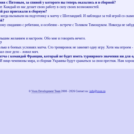
 с Пятовым, за спиной у которого вы теперь оказались и в сборной?
. Каждый из нас делает свою работу в силу своих возможностей.
й раз приезжали в сборную?
когда вызывали на подготовку к матчу с Шотландией. И наблюдал за той игрой со скам
ой?
 свиданию с ребятами, и особенно - встрече с Толиком Тимощуком. Никогда не забуду,
ьшим желанием и настроем. Обо мне и говорить нечего.
?
о в боевых условиях матча. Сто тренировок не заменят одну игру. Хотя мы втроем -
ал свое дело - ловил мяч.
ча с командой Франции, который не будет иметь турнирного значения ни для о
вице-чемпионы мира, и сборная Украины будут сражаться за свои престиж. Нам хорошо
©
Voon Development Team
2000 - 2026 Contact us:
info@voon.ru