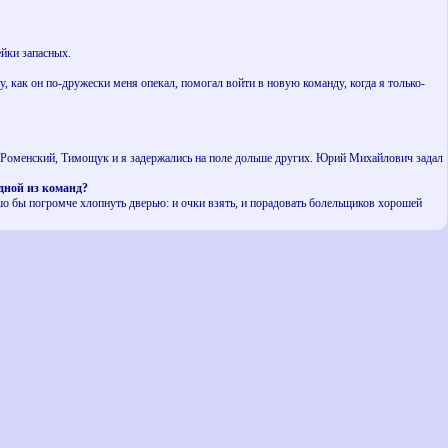
ейки запасных.
 как он по-дружески меня опекал, помогал войти в новую команду, когда я только-
 Роменский, Тимощук и я задержались на поле дольше других. Юрий Михайлович задал
дной из команд?
 бы погромче хлопнуть дверью: и очки взять, и порадовать болельщиков хорошей