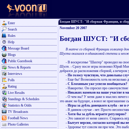
Богдан ШУСТ: "И сборная Франции, и сборна
Enter
November 20 2007
Search
Rules
Богдан ШУСТ: "И сбо
Help
Message Board
В матче со сборной Франции голкипер до
Шуста оказался в одинаковой степени и нео
Blogs
Public Guestbook
- В воскресенье "Шахтер" проводил на своей 
Шуст. -
Сразу после игры позвонил Юрий Михай
News & Reports
добрался до расположения сборной, а вечером 
Interviews
- По голосу чувствую, что довольны слу
- Еще бы! Возможность хоть на несколько дне
Polls
- С Блохиным уже успели пообщаться?
Rating
- Накоротке. Он спросил про самочувствие и
- Никаких намеков на ваше участие в мат
Live Results
- О чем вы? У меня даже в мыслях ничего под
Standings & Schedules
это аванс на будущее, а вовсе не приглашение 
Statistics & Odds
- Игры за дубль донецкого клуба - не в с
- В данном случае - нет. Просто несопостави
TV Broadcasts
- Хотя бы за дубль играете регулярно?
Football News
- Это зависит от меня самого. Стараюсь играт
- Бытует версия, согласно которой вы не м
Photo Galleries
- Здоровье тут совсем ни при чем. Это выбор