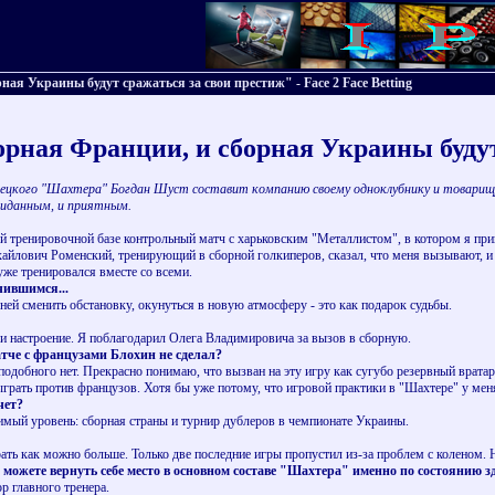
я Украины будут сражаться за свои престиж" - Face 2 Face Betting
рная Франции, и сборная Украины будут
нецкого "Шахтера" Богдан Шуст составит компанию своему одноклубнику и товарищу
жиданным, и приятным.
тренировочной базе контрольный матч с харьковским "Металлистом", в котором я при
лович Роменский, тренирующий в сборной голкиперов, сказал, что меня вызывают, и я
уже тренировался вместе со всеми.
чившимся...
й сменить обстановку, окунуться в новую атмосферу - это как подарок судьбы.
 настроение. Я поблагодарил Олега Владимировича за вызов в сборную.
че с французами Блохин не сделал?
обного нет. Прекрасно понимаю, что вызван на эту игру как сугубо резервный вратар
сыграть против французов. Хотя бы уже потому, что игровой практики в "Шахтере" у мен
чет?
мый уровень: сборная страны и турнир дублеров в чемпионате Украины.
ь как можно больше. Только две последние игры пропустил из-за проблем с коленом. Н
ожете вернуть себе место в основном составе "Шахтера" именно по состоянию зд
 главного тренера.