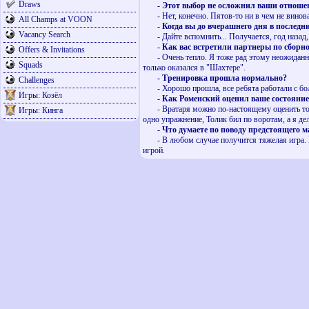
Draws
- Этот выбор не осложнил ваши отношения
- Нет, конечно. Пятов-то ни в чем не виноват
All Champs at VOON
- Когда вы до вчерашнего дня в последни
Vacancy Search
- Дайте вспомнить... Получается, год назад, 
- Как вас встретили партнеры по сборн
Offers & Invitations
- Очень тепло. Я тоже рад этому неожиданному
Squads
только оказался в "Шахтере".
- Тренировка прошла нормально?
Challenges
- Хорошо прошла, все ребята работали с бол
Игры: Козёл
- Как Роменский оценил ваше состояние
- Вратаря можно по-настоящему оценить тольк
Игры: Кинга
одно упражнение, Толик бил по воротам, а я дел
- Что думаете по поводу предстоящего мат
- В любом случае получится тяжелая игра. И 
игрой.