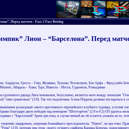
на”. Перед матчем - Face 2 Face Betting
импик” Лион – “Барселона”. Перед матч
и, Андерсон, Гроссо – Гову, Жуниньо, Тулалан, Челльстрем, Бен Арфа – Фред (либо Бен
Милито, Абидаль – Хави, Туре, Иньеста – Месси, Гудьонсен, Роналдиньо
ра группового раунда Лиги чемпионов, безусловно, является матч между лионским “Оли
ой “сине-гранатовых” (3:0). Так что подопечные Алена Перрена должны постараться в с
 нынешнем розыгрыше самого престижного европейского клубного турнира, уступив спер
Однако благодаря двум победам над немецким “Штутгартом” (2:0 и 4:2) ОЛ удалось неск
динке с “Барселоной” брать три очка, в случае ничьей же ей остается уповать на то, чт
уверенно лидировать, опережая ближайшего преследователя, “Нанси”, на три очка. Пра
 “Ренн” (2:0), потеряв при этом, своего лучшего снайпера Карима Бензема, повредившег