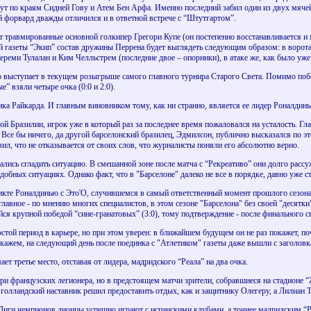
удут по краям Сидней Гову и Атем Бен Арфа. Именно последний забил один из двух мячей
й форвард дважды отличился и в ответной встрече с “Штутгартом”.
травмированные основной голкипер Грегори Купе (он постепенно восстанавливается и 
газеты “Экип” состав дружины Перрена будет выглядеть следующим образом: в воротах
реми Тулалан и Ким Челльстрем (последние двое – опорники), в атаке же, как было уже 
о выступает в текущем розыгрыше самого главного турнира Старого Света. Помимо побе
ые” взяли четыре очка (0:0 и 2:0).
ка Райкарда. И главным виновником тому, как ни странно, является ее лидер Роналдиньо
ой Бразилии, игрок уже в который раз за последнее время пожаловался на усталость. Г
. Все бы ничего, да другой барселонский бразилец, Эдмилсон, публично высказался по э
вил, что не отказывается от своих слов, что журналисты поняли его абсолютно верно.
лись сгладить ситуацию. В смешанной зоне после матча с “Рекреативо” они долго расс
добных ситуациях. Однако факт, что в "Барселоне" далеко не все в порядке, давно уже 
кте Роналдинью с Это'О, случившемся в самый ответственный момент прошлого сезона.
главное - по мнению многих специалистов, в этом сезоне "Барселона" без своей "десятк
я крупной победой “сине-гранатовых” (3:0), тому подтверждение - после финального св
стой период в карьере, но при этом уверен: в ближайшем будущем он не раз покажет, 
скажем, на следующий день после поединка с "Атлетиком" газеты даже вышли с заголовк
т третье место, отставая от лидера, мадридского “Реала” на два очка.
три французских легионера, но в предстоящем матчи зрители, собравшиеся на стадионе “
олландский наставник решил предоставить отдых, как и защитнику Олегеру, а Лилиан Т
иги чемпионов лионцы успешно играют с испанскими клубами, а точнее мадридским “Ре