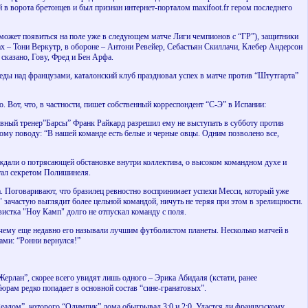
 в ворота бретонцев и был признан интернет-порталом maxifoot.fr гером последнего
может появиться на поле уже в следующем матче Лиги чемпионов с “ГР”), защитники
 – Тони Веркутр, в обороне – Антони Ревейер, Себастьян Скиллачи, Клебер Андерсон
сказано, Гову, Фред и Бен Арфа.
ды над французами, каталонский клуб праздновал успех в матче против “Штутгарта”
. Вот, что, в частности, пишет собственный корреспондент “С-Э” в Испании:
лавный тренер”Барсы” Франк Райкард разрешил ему не выступать в субботу против
тому поводу: “В нашей команде есть белые и черные овцы. Одним позволено все,
уждали о потрясающей обстановке внутри коллектива, о высоком командном духе и
стал секретом Полишинеля.
 Поговаривают, что бразилец ревностно воспринимает успехи Месси, который уже
и" зачастую выглядит более цельной командой, ничуть не теряя при этом в зрелищности.
истка "Ноу Камп" долго не отпускал команду с поля.
почему еще недавно его называли лучшим футболистом планеты. Несколько матчей в
ами: “Ронни вернулся!”
Жерлан”, скорее всего увидят лишь одного – Эрика Абидаля (кстати, ранее
юрам редко попадает в основной состав “сине-гранатовых”.
алом”, которого “Олимпик” дома обыгрывал 3:0 и 2:0. Удастся ли французскому