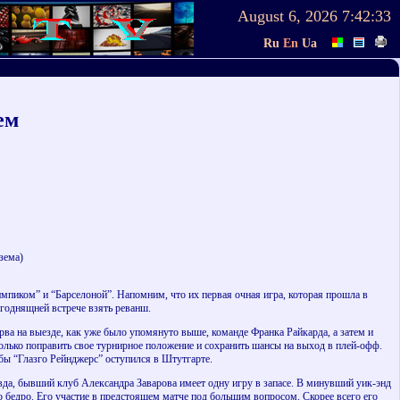
August 6, 2026
7:42:33
Ru
En
Ua
ем
зема)
мпиком” и “Барселоной”. Напомним, что их первая очная игра, которая прошла в
егоднящней встрече взять реванш.
ва на выезде, как уже было упомянуто выше, команде Франка Райкарда, а затем и
олько поправить свое турнирное положение и сохранить шансы на выход в плей-офф.
обы “Глазго Рейнджерс” оступился в Штутгарте.
вда, бывший клуб Александра Заварова имеет одну игру в запасе. В минувший уик-энд
о бедро. Его участие в предстоящем матче под большим вопросом. Скорее всего его