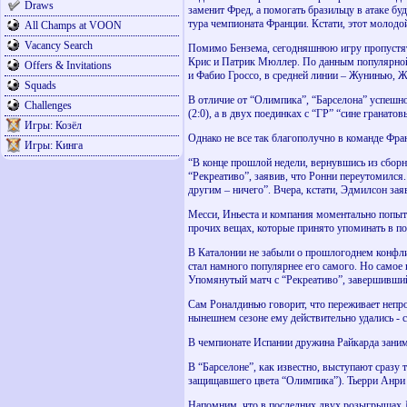
Draws
заменит Фред, а помогать бразильцу в атаке б
тура чемпионата Франции. Кстати, этот молодо
All Champs at VOON
Vacancy Search
Помимо Бензема, сегодняшнюю игру пропустят 
Крис и Патрик Мюллер. По данным популярной 
Offers & Invitations
и Фабио Гроссо, в средней линии – Жунинью, Же
Squads
В отличие от “Олимпика”, “Барселона” успешн
Challenges
(2:0), а в двух поединках с “ГР” “сине гранатов
Игры: Козёл
Однако не все так благополучно в команде Фран
Игры: Кинга
“В конце прошлой недели, вернувшись из сборн
“Рекреативо”, заявив, что Ронни переутомился
другим – ничего”. Вчера, кстати, Эдмилсон зая
Месси, Иньеста и компания моментально попыта
прочих вещах, которые принято упоминать в по
В Каталонии не забыли о прошлогоднем конфли
стал намного популярнее его самого. Но самое 
Упомянутый матч с “Рекреативо”, завершившийс
Сам Роналдинью говорит, что переживает непро
нынешнем сезоне ему действительно удались - 
В чемпионате Испании дружина Райкарда занимае
В “Барселоне”, как известно, выступают сразу 
защищавшего цвета “Олимпика”). Тьерри Анри г
Напомним, что в последних двух розыгрышах Л