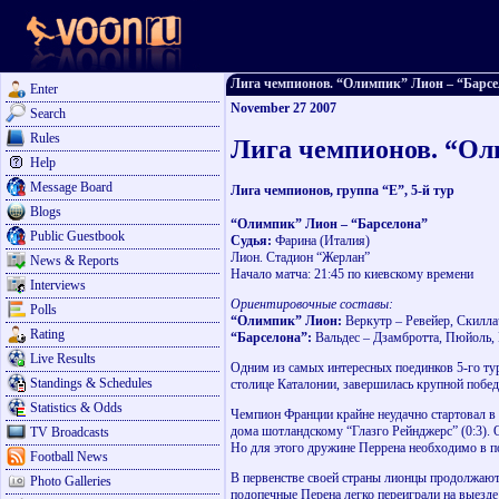
Лига чемпионов. “Олимпик” Лион – “Барсело
Enter
November 27 2007
Search
Rules
Лига чемпионов. “Ол
Help
Message Board
Лига чемпионов, группа “Е”, 5-й тур
Blogs
“Олимпик” Лион – “Барселона”
Public Guestbook
Судья:
Фарина (Италия)
Лион. Стадион “Жерлан”
News & Reports
Начало матча: 21:45 по киевскому времени
Interviews
Ориентировочные составы:
Polls
“Олимпик” Лион:
Веркутр – Ревейер, Скиллач
Rating
“Барселона”:
Вальдес – Дзамбротта, Пюйоль, 
Live Results
Одним из самых интересных поединков 5-го ту
Standings & Schedules
столице Каталонии, завершилась крупной побед
Statistics & Odds
Чемпион Франции крайне неудачно стартовал в
дома шотландскому “Глазго Рейнджерс” (0:3). 
TV Broadcasts
Но для этого дружине Перрена необходимо в пое
Football News
В первенстве своей страны лионцы продолжают 
Photo Galleries
подопечные Перена легко переиграли на выезде