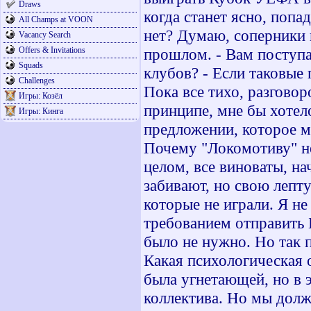
Draws
когда станет ясно, поп
All Champs at VOON
нет? Думаю, соперники 
Vacancy Search
Offers & Invitations
прошлом. - Вам поступа
Squads
клубов? - Если таковые 
Challenges
Пока все тихо, разговор
Игры: Козёл
принципе, мне бы хотел
Игры: Кинга
предложении, которое мн
Почему "Локомотиву" не
целом, все виноваты, на
забивают, но свою лепту
которые не играли. Я не
требованием отправить 
было не нужно. Но так п
Какая психологическая о
была угнетающей, но в 
коллектива. Но мы долж