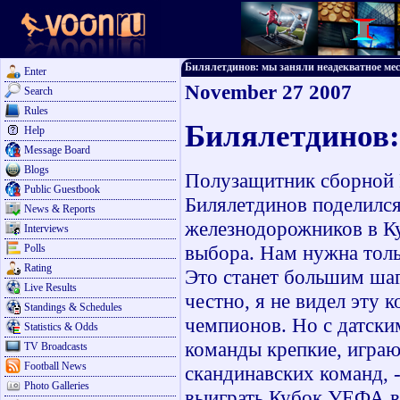
Билялетдинов: мы заняли неадекватное место
Enter
November 27 2007
Search
Rules
Билялетдинов:
Help
Message Board
Blogs
Полузащитник сборной 
Public Guestbook
Билялетдинов поделилс
News & Reports
железнодорожников в Ку
Interviews
выбора. Нам нужна толь
Polls
Rating
Это станет большим шаг
Live Results
честно, я не видел эту 
Standings & Schedules
чемпионов. Но с датски
Statistics & Odds
команды крепкие, играю
TV Broadcasts
Football News
скандинавских команд, 
Photo Galleries
выиграть Кубок УЕФА в 