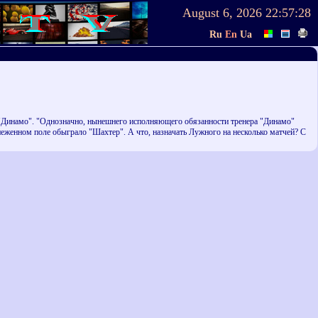
August 6, 2026
22:57:28
Ru
En
Ua
о "Динамо". "Однозначно, нынешнего исполняющего обязанности тренера "Динамо"
снеженном поле обыграло "Шахтер". А что, назначать Лужного на несколько матчей? С