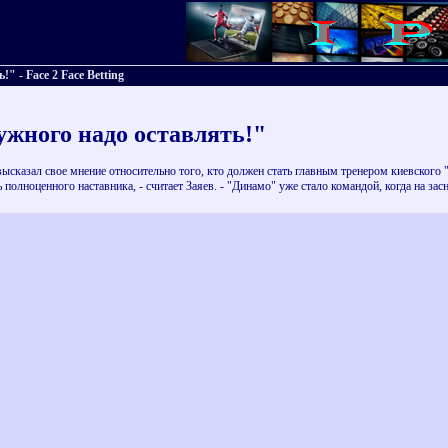
 - Face 2 Face Betting
жного надо оставлять!"
ысказал свое мнение относительно того, кто должен стать главным тренером киевског
полноценного наставника, - считает Заяев. - "Динамо" уже стало командой, когда на за