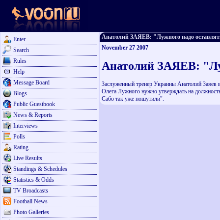
Анатолий ЗАЯЕВ: "Лужного надо оставлять!"
Enter
November 27 2007
Search
Rules
Анатолий ЗАЯЕВ: "Лу
Help
Message Board
Заслуженный тренер Украины Анатолий Заяев в
Олега Лужного нужно утверждать на должность 
Blogs
Сабо так уже пошутили".
Public Guestbook
News & Reports
Interviews
Polls
Rating
Live Results
Standings & Schedules
Statistics & Odds
TV Broadcasts
Football News
Photo Galleries