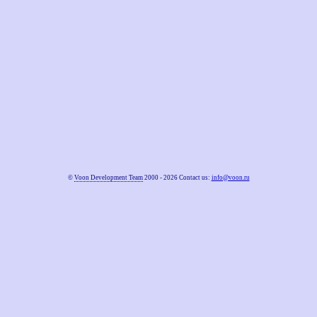
©
Voon Development Team
2000 - 2026 Contact us:
info@voon.ru