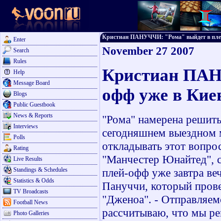
Кристиан ПАНУЧЧИ: "Рома" выйдет в плей-о
Enter
November 27 2007
Search
Rules
Кристиан ПАН
Help
Message Board
офф уже в Кие
Blogs
Public Guestbook
News & Reports
"Рома" намерена решить
Interviews
сегодняшнем выездном м
Polls
откладывать этот вопро
Rating
"Манчестер Юнайтед", с
Live Results
Standings & Schedules
плей-офф уже завтра ве
Statistics & Odds
Пануччи, который прове
TV Broadcasts
"Дженоа". - Отправляем
Football News
рассчитываю, что мы ре
Photo Galleries