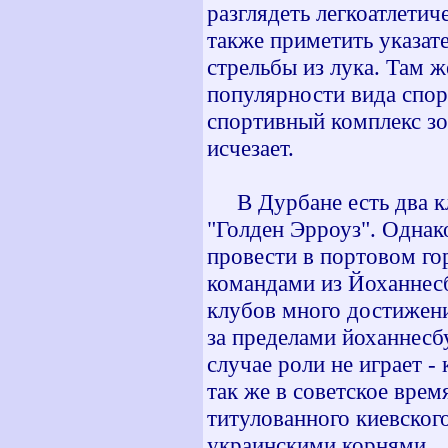
разглядеть легкоатлетич
также приметить указат
стрельбы из лука. Там ж
популярности вида спорт
спортивный комплекс зо
исчезает.
В Дурбане есть два кл
"Голден Эрроуз". Одна
провести в портовом г
командами из Йоханнесб
клубов много достижен
за пределами йоханнесб
случае роли не играет -
так же в советское вре
титулованного киевског
украинскими корнями.