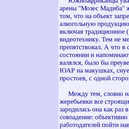
Южноафриканцы уважа
арены "Мозес Мадиба" 
том, что на объект зап
алкогольную продукцию,
включая традиционное (ч
видеотехнику. Тем не м
препятствовал. А что в
состоянии и напоминают
валялся, было бы преув
ЮАР на макушках, снует
простоев, с одной сторо
Между тем, словно наз
жеребьевки все строящи
зародилась она как раз 
совпадение: объективно
работодателей пойти на