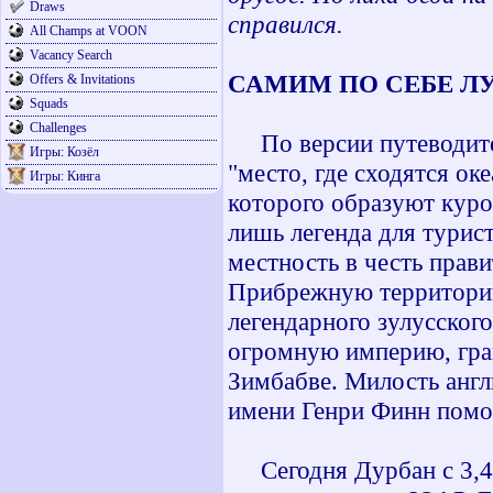
Draws
справился.
All Champs at VOON
Vacancy Search
САМИМ ПО СЕБЕ Л
Offers & Invitations
Squads
Challenges
По версии путеводителя
Игры: Козёл
"место, где сходятся ок
Игры: Кинга
которого образуют куро
лишь легенда для турис
местность в честь прав
Прибрежную территорию
легендарного зулусского
огромную империю, гра
Зимбабве. Милость англ
имени Генри Финн помог
Сегодня Дурбан с 3,4 