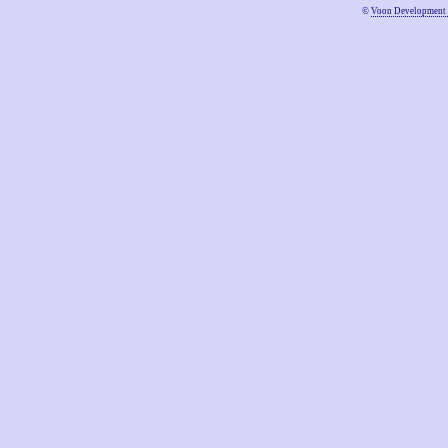
©
Voon Development