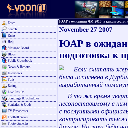
ЮАР в ожидании ЧМ-2010: в каком состоянии
Enter
November 27 2007
Search
Rules
ЮАР в ожидани
Help
Message Board
подготовка к 
Blogs
Public Guestbook
News & Reports
Если считать жереб
Interviews
была исполнена в Дурба
Polls
выработанный поминутн
Rating
Live Results
В то же время увертюр
Standings & Schedules
несопоставимому с ним
Statistics & Odds
с послушными официаль
TV Broadcasts
Football News
контролировать тысячи
Photo Galleries
другое. Но лиха беда на