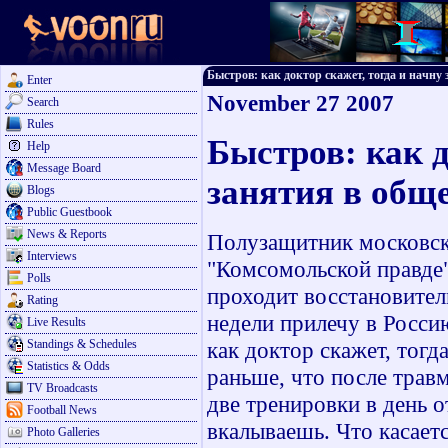
Быстров: как доктор скажет, тогда и начну з
Enter
November 27 2007
Search
Rules
Быстров: как д
Help
Message Board
занятия в общ
Blogs
Public Guestbook
News & Reports
Полузащитник московск
Interviews
"Комсомольской правде"
Polls
проходит восстановител
Rating
недели прилечу в Россию
Live Results
Standings & Schedules
как доктор скажет, тогд
Statistics & Odds
раньше, что после травм
TV Broadcasts
две тренировки в день о
Football News
вкалываешь. Что касаетс
Photo Galleries