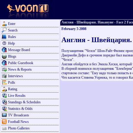
Англия - Швейцария. Накануне - Face 2 Face
Enter
February 5 2008
Search
Rules
Англия - Швейцария.
Help
Message Board
Полузащитник "Челси" Шон-Райт Филипс пропус
Джермейн Дефо в срочном порядке был вызван 
Blogs
"Челси".
Public Guestbook
Англия обойдется и без Эмила Хески, который 
В сборной появился полузащитник "Блекберна" 
News & Reports
стартовом составе: "Ему надо только попасть в с
Interviews
Что касается Стивена Уорнока, то я говорил К
Polls
Rating
Live Results
Standings & Schedules
Statistics & Odds
TV Broadcasts
Football News
Photo Galleries