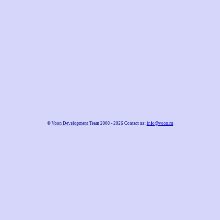
©
Voon Development Team
2000 - 2026 Contact us:
info@voon.ru