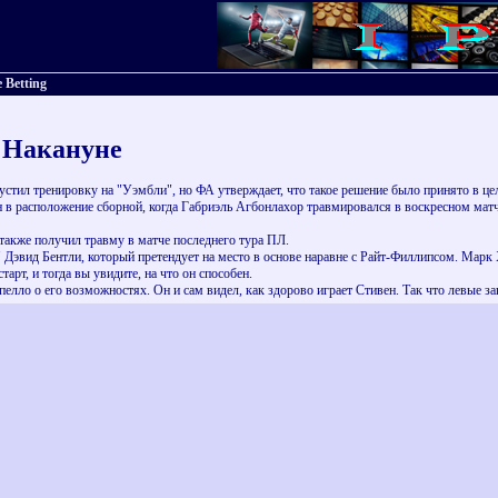
 Betting
 Накануне
тил тренировку на "Уэмбли", но ФА утверждает, что такое решение было принято в цел
в расположение сборной, когда Габриэль Агбонлахор травмировался в воскресном матче
также получил травму в матче последнего тура ПЛ.
Дэвид Бентли, который претендует на место в основе наравне с Райт-Филлипсом. Марк Хь
тарт, и тогда вы увидите, на что он способен.
апелло о его возможностях. Он и сам видел, как здорово играет Стивен. Так что левые 