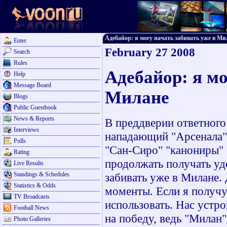
Адебайор: я могу начать забивать уже в Мила
Enter
February 27 2008
Search
Rules
Адебайор: я мо
Help
Message Board
Милане
Blogs
Public Guestbook
News & Reports
В преддверии ответного
Interviews
нападающий "Арсенала"
Polls
"Сан-Сиро" "канониры" 
Rating
продолжать получать удо
Live Results
Standings & Schedules
забивать уже в Милане.
Statistics & Odds
моменты. Если я получу 
TV Broadcasts
использовать. Нас устро
Football News
на победу, ведь "Милан
Photo Galleries