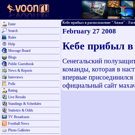
Кебе прибыл в расположение "Анжи" - Face 
Enter
February 27 2008
Search
Rules
Кебе прибыл в
Help
Message Board
Blogs
Сенегальский полузащи
Public Guestbook
команды, которая в нас
News & Reports
впервые присоединился
Interviews
официальный сайт махач
Polls
Rating
Live Results
Standings & Schedules
Statistics & Odds
TV Broadcasts
Football News
Photo Galleries