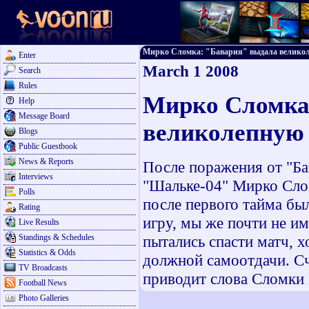
Мирко Сломка: "Бавария" выдала великолеп
Enter
March 1 2008
Search
Rules
Мирко Сломка
Help
Message Board
великолепную
Blogs
Public Guestbook
News & Reports
После поражения от "Бав
Interviews
"Шальке-04" Мирко Слом
Polls
после первого тайма бы
Rating
игру, мы же почти не и
Live Results
Standings & Schedules
пытались спасти матч, х
Statistics & Odds
должной самоотдачи. Сч
TV Broadcasts
приводит слова Сломки 
Football News
Photo Galleries