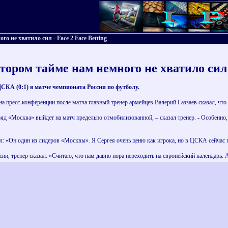
о не хватило сил - Face 2 Face Betting
втором тайме нам немного не хватило сил
СКА (0:1) в матче чемпионата России по футболу.
а пресс-конференции после матча главный тренер армейцев Валерий Газзаев сказал, что
д «Москва» выйдет на матч предельно отмобилизованной, – сказал тренер. - Особенно, 
ил: «Он один из лидеров «Москвы». Я Сергея очень ценю как игрока, но в ЦСКА сейчас
ии, тренер сказал: «Считаю, что нам давно пора переходить на европейский календарь. А