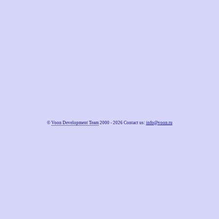
©
Voon Development Team
2000 - 2026 Contact us:
info@voon.ru