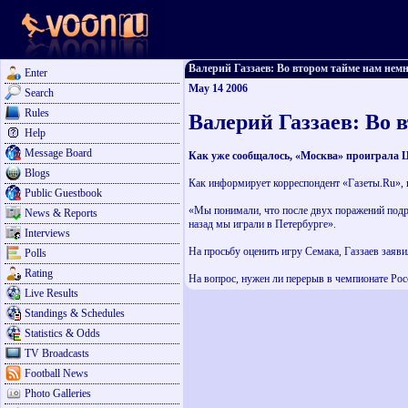
Валерий Газзаев: Во втором тайме нам немног
Enter
May 14 2006
Search
Rules
Валерий Газзаев: Во 
Help
Message Board
Как уже сообщалось, «Москва» проиграла Ц
Blogs
Как информирует корреспондент «Газеты.Ru», н
Public Guestbook
«Мы понимали, что после двух поражений подря
News & Reports
назад мы играли в Петербурге».
Interviews
На просьбу оценить игру Семака, Газзаев заяв
Polls
Rating
На вопрос, нужен ли перерыв в чемпионате Росс
Live Results
Standings & Schedules
Statistics & Odds
TV Broadcasts
Football News
Photo Galleries