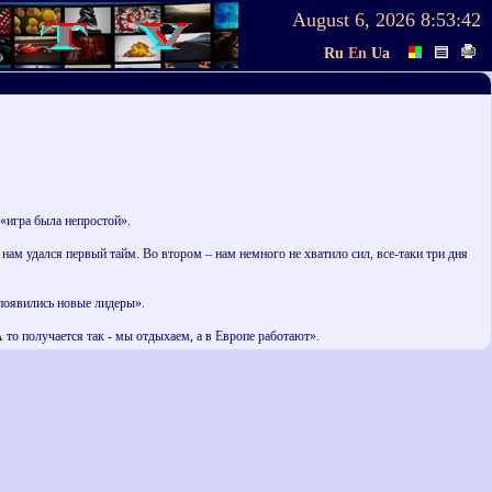
August 6, 2026
8:53:42
Ru
En
Ua
 «игра была непростой».
нам удался первый тайм. Во втором – нам немного не хватило сил, все-таки три дня
 появились новые лидеры».
 то получается так - мы отдыхаем, а в Европе работают».