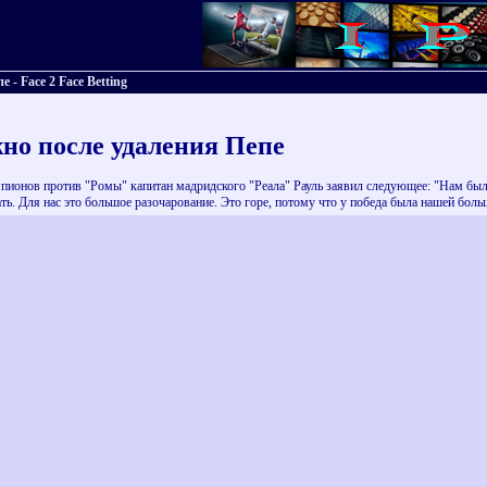
- Face 2 Face Betting
но после удаления Пепе
мпионов против "Ромы" капитан мадридского "Реала" Рауль заявил следующее: "Нам был
ать. Для нас это большое разочарование. Это горе, потому что у победа была нашей бол