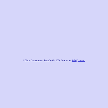
©
Voon Development Team
2000 - 2026 Contact us:
info@voon.ru