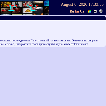
August 6, 2026
17:33:56
Ru
En
Ua
о сложно после удаления Пепе, и первый гол надломил нас. Они отлично сыграли
ьшой мечтой", цитирует его слова пресс-служба клуба. www.realmadrid.com