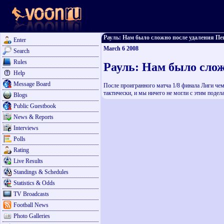
Рауль: Нам было сложно после удаления Пепе 
Enter
March 6 2008
Search
Rules
Рауль: Нам было слож
Help
Message Board
После проигранного матча 1/8 финала Лиги че
тактически, и мы ничего не могли с этим подел
Blogs
Public Guestbook
News & Reports
Interviews
Polls
Rating
Live Results
Standings & Schedules
Statistics & Odds
TV Broadcasts
Football News
Photo Galleries