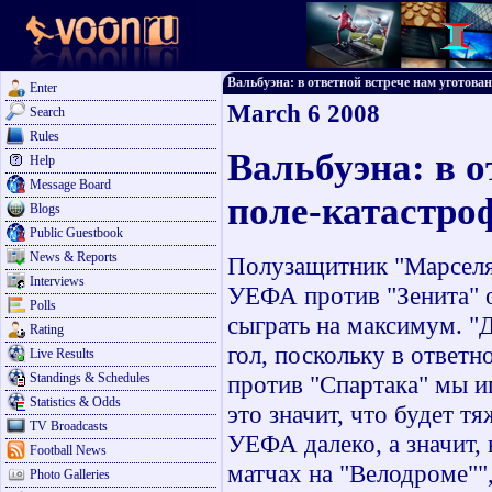
Вальбуэна: в ответной встрече нам уготовано
Enter
March 6 2008
Search
Rules
Вальбуэна: в о
Help
Message Board
поле-катастро
Blogs
Public Guestbook
News & Reports
Полузащитник "Марселя"
Interviews
УЕФА против "Зенита" 
Polls
сыграть на максимум. "
Rating
гол, поскольку в ответн
Live Results
Standings & Schedules
против "Спартака" мы иг
Statistics & Odds
это значит, что будет т
TV Broadcasts
УЕФА далеко, а значит,
Football News
матчах на "Велодроме""
Photo Galleries