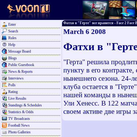
Фатхи в "Герте" все нравится - Face 2 Face B
Enter
March 6 2008
Search
Rules
Фатхи в "Герте
Help
Message Board
Blogs
"Герта" решила продли
Public Guestbook
пункту в его контракте,
News & Reports
нынешнего сезона. 24-
Interviews
клуба остается в "Герте
Polls
Rating
нашей команды в нынешн
Live Results
Ули Хенесс. В 122 матча
Standings & Schedules
своем активе две игры 
Statistics & Odds
TV Broadcasts
Football News
Photo Galleries