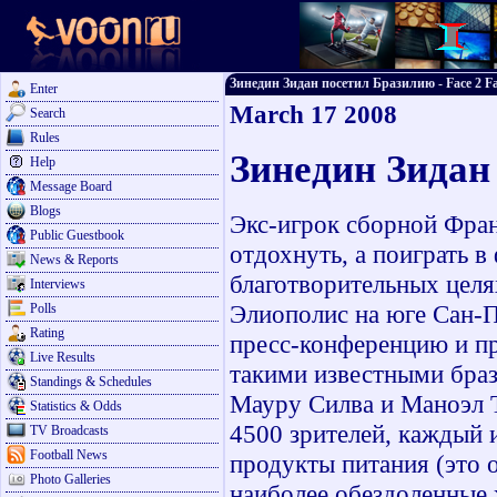
Зинедин Зидан посетил Бразилию - Face 2 Fa
Enter
March 17 2008
Search
Rules
Зинедин Зидан
Help
Message Board
Blogs
Экс-игрок сборной Фра
Public Guestbook
отдохнуть, а поиграть в
News & Reports
благотворительных целя
Interviews
Элиополис на юге Сан-Па
Polls
Rating
пресс-конференцию и пр
Live Results
такими известными браз
Standings & Schedules
Мауру Силва и Маноэл Т
Statistics & Odds
4500 зрителей, каждый 
TV Broadcasts
Football News
продукты питания (это 
Photo Galleries
наиболее обездоленные 