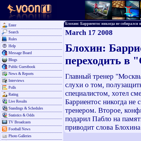
Блохин: Барриентос никогда не собирался пе
Enter
March 17 2008
Search
Rules
Блохин: Барри
Help
Message Board
переходить в 
Blogs
Public Guestbook
News & Reports
Главный тренер "Москв
Interviews
слухи о том, полузащит
Polls
специалистом, хотел см
Rating
Барриентос никогда не с
Live Results
Standings & Schedules
тренером. Второе, конфл
Statistics & Odds
подарил Пабло на память
TV Broadcasts
приводит слова Блохина
Football News
Photo Galleries