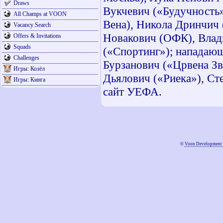
Draws
Вукчевич («Будучность
All Champs at VOON
Вена), Никола Дринчич
Vacancy Search
Новакович (ОФК), Влад
Offers & Invitations
Squads
(«Спортинг»); нападающ
Challenges
Бурзанович («Црвена Зв
Игры: Козёл
Дьялович («Риека»), Ст
Игры: Кинга
сайт УЕФА.
©
Voon Development