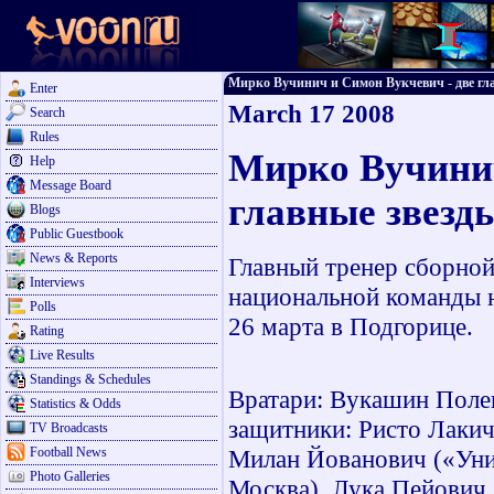
Мирко Вучинич и Симон Вукчевич - две глав
Enter
March 17 2008
Search
Rules
Мирко Вучинич
Help
Message Board
главные звезд
Blogs
Public Guestbook
News & Reports
Главный тренер сборно
Interviews
национальной команды н
Polls
26 марта в Подгорице.
Rating
Live Results
Standings & Schedules
Вратари: Вукашин Полек
Statistics & Odds
защитники: Ристо Лакич
TV Broadcasts
Football News
Милан Йованович («Уни
Photo Galleries
Москва), Лука Пейович