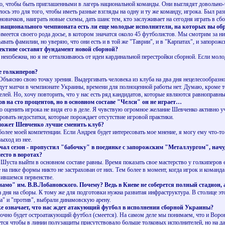
о, чтобы быть приглашенными в лагерь национальной команды. Они выглядят довольно-т
алось это для того, чтобы иметь разные взгляды на одну и ту же команду, игрока. Был
новичков, наиграть новые схемы, дать шанс тем, кто заслуживает на сегодня играть в сб
в национального чемпионата есть ли еще молодые исполнители, на которых вы о
меется своего рода досье, в котором значатся около 45 футболистов. Мы смотрим за ни
ывать фамилии, но уверяю, что они есть и в той же "Таврии", и в "Карпатах", и запор
спективе составят фундамент новой сборной?
збежна, но я не отталкиваюсь от идеи кардинальной перестройки сборной. Если молод
е голкиперов?
ъясню свою точку зрения. Выдергивать человека из клуба на два дня нецелесообразно,
ут матчи в чемпионате Украины, времени для полноценной работы нет. Думаю, кроме теор
елей. Но, хочу повторить, что у нас есть ряд кандидатов, которые являются равноправн
в на сто процентов, но в основном составе "Челси" он не играет…
ценить игрока не видя его в деле. Я чувствую огромное желание Шевченко активно уч
овать недостатки, которые порождает отсутствие игровой практики.
 может Шевченко лучше сменить клуб?
лее моей компетенции. Если Андрея будет интересовать мое мнение, я могу ему что-то 
выход из нее.
ал сезон - пропустил "бабочку" в поединке с запорожским "Металлургом", начу
есто в воротах?
а выйти в основном составе равны. Время показать свое мастерство у голкиперов ест
 на пике формы никто не застрахован от них. Тем более в момент, когда игрок и коман
вившемся первенстве.
намо" им. В.В.Лобановского. Почему? Ведь в Киеве не соберется полный стадион,
дня на сборы. К тому же для подготовки нужна развитая инфраструктура. В столице это
за" и "против", выбрали динамовскую арену.
ке означает, что нас ждет атакующий футбол в исполнении сборной Украины?
чно будет остроатакующий футбол (смеется). На самом деле мы понимаем, что и Ворони
очется чтобы в линии полузащиты присутствовало больше толковых исполнителей, но на д