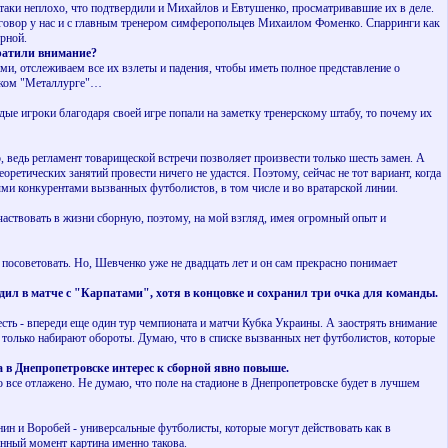
аки неплохо, что подтвердили и Михайлов и Евтушенко, просматривавшие их в деле.
 разговор у нас и с главным тренером симферопольцев Михаилом Фоменко. Спарринги как
орной.
братили внимание?
ми, отслеживаем все их взлеты и падения, чтобы иметь полное представление о
ожском "Металлурге"…
ые игроки благодаря своей игре попали на заметку тренерскому штабу, то почему их
 ведь регламент товарищеской встречи позволяет произвести только шесть замен. А
етических занятий провести ничего не удастся. Поэтому, сейчас не тот вариант, когда
ыми конкурентами вызванных футболистов, в том числе и во вратарской линии.
аствовать в жизни сборную, поэтому, на мой взгляд, имея огромный опыт и
посоветовать. Но, Шевченко уже не двадцать лет и он сам прекрасно понимает
дил в матче с "Карпатами", хотя в концовке и сохранил три очка для команды.
ь - впереди еще один тур чемпионата и матчи Кубка Украины. А заострять внимание
да только набирают обороты. Думаю, что в списке вызванных нет футболистов, которые
 а в Днепропетровске интерес к сборной явно повыше.
 все отлажено. Не думаю, что поле на стадионе в Днепропетровске будет в лучшем
н и Воробей - универсальные футболисты, которые могут действовать как в
анный момент картина именно такова.