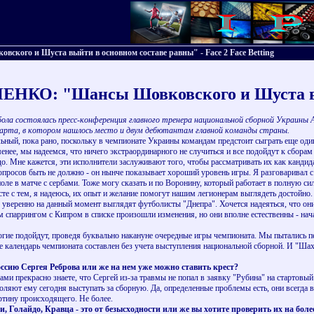
го и Шуста выйти в основном составе равны" - Face 2 Face Betting
КО: "Шансы Шовковского и Шуста вый
бола состоялась пресс-конференция главного тренера национальной сборной Украины 
марта, в котором нашлось место и двум дебютантам главной команды страны.
ный, пока рано, поскольку в чемпионате Украины командам предстоит сыграть еще один 
енее, мы надеемся, что ничего экстраординарного не случиться и все подойдут к сбора
о. Мне кажется, эти исполнители заслуживают того, чтобы рассматривать их как канди
ов быть не должно - он нынче показывает хороший уровень игры. Я разговаривал с 
поле в матче с сербами. Тоже могу сказать и по Воронину, который работает в полную си
сте с тем, я надеюсь, их опыт и желание помогут нашим легионерам выглядеть достойно.
еренно на данный момент выглядят футболисты "Днепра". Хочется надеяться, что они о
аррингом с Кипром в списке произошли изменения, но они вполне естественны - нача
е подойдут, проведя буквально накануне очередные игры чемпионата. Мы пытались перен
ре календарь чемпионата составлен без учета выступления национальной сборной. И "Шах
оссию Сергея Реброва или же на нем уже можно ставить крест?
и прекрасно знаете, что Сергей из-за травмы не попал в заявку "Рубина" на стартовый
оляют ему сегодня выступать за сборную. Да, определенные проблемы есть, они всегда в
ртину происходящего. Не более.
, Голайдо, Кравца - это от безысходности или же вы хотите проверить их на бол