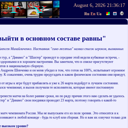
August 6, 2026
21:36:17
Ru
En
Ua
ти в основном составе равны"
Алексея Михайличенко. Наставник "сине-желтых" назвал список игроков, вызванных
тур, а "Динамо" и "Шахтер" проведут в середине этой недели кубковые встречи, -
м здоровыми и в хорошем настроении. Вы заметили, что в списке присутствуют
датов в национальную сборную.
Андреем Шевченко и он меня убедил в том, что готов на 100%, испытывает огромное
лу. К сожалению, очень трудно предугадать в каком физическом состоянии они приедут,
т игры к игре будут прибавлять и уже к 26 марта подойдут в лучшем состоянии.
лся чемпионат, и вызов получили те исполнители, которые имеют постоянную
ести матчи на более ранние сроки, но по ряду причин этого нам сделать не удалось.
тер" и "Динамо" свои поединки проводят 23 марта, поэтому говорить о какой-то
 матч чемпионата России. Мы не выпускаем его из поля зрения. Это относится и к
озникают в любой команде - будь то клуб или сборная. Но я вам их озвучил только для
ее высоком уровне?