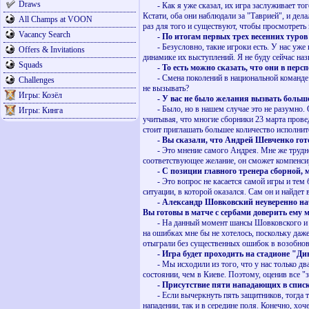
Draws
- Как я уже сказал, их игра заслуживает тог
Кстати, оба они наблюдали за "Таврией", и дел
All Champs at VOON
раз для того и существуют, чтобы просмотреть 
Vacancy Search
- По итогам первых трех весенних туро
- Безусловно, такие игроки есть. У нас уже и
Offers & Invitations
динамике их выступлений. Я не буду сейчас наз
Squads
- То есть можно сказать, что они в пер
- Смена поколений в национальной команде неи
Challenges
не вызывать?
Игры: Козёл
- У вас не было желания вызвать больш
- Было, но в нашем случае это не разумно. Об
Игры: Кинга
учитывая, что многие сборники 23 марта провед
стоит приглашать большее количество исполнит
- Вы сказали, что Андрей Шевченко гото
- Это мнение самого Андрея. Мне же трудно о
соответствующее желание, он сможет компенсир
- С позиции главного тренера сборной,
- Это вопрос не касается самой игры и тем бо
ситуации, в которой оказался. Сам он и найдет 
- Александр Шовковский неуверенно нач
Вы готовы в матче с сербами доверить ему м
- На данный момент шансы Шовковского и Шуст
на ошибках мне бы не хотелось, поскольку даже
отыграли без существенных ошибок в возобно
- Игра будет проходить на стадионе "Ди
- Мы исходили из того, что у нас только два 
состоянии, чем в Киеве. Поэтому, оценив все "
- Присутствие пяти нападающих в спис
- Если вычеркнуть пять защитников, тогда то
нападении, так и в середине поля. Конечно, х