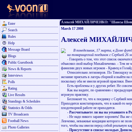
Алексей МИХАЙЛИЧЕНКО: "Шансы Шовковско
Enter
March 17 2008
Search
Rules
Алексей МИХАЙЛИЧЕН
Help
Message Board
В понедельник, 17 марта, в Доме фут
на товарищеский поединок с Сербией 26 
Blogs
- Говорить о том, что этот список окончатель
Public Guestbook
объяснил свой выбор Михайличенко. - Тем не м
фамилии двух новых игроков - Кравец и Голайд
News & Reports
Относительно легионеров. По Тимощуку вопрос
Interviews
желание приехать в лагерь сборной и выйти на 
поскольку оба не имели игровой практики. Вме
Polls
Есть проблемы и у других ребят. Не совсем ув
Rating
Как вы видите, по сравнению с предыдущим сп
игровую практику.
Live Results
Беспокоит то, что к поединку с Сербией многи
Standings & Schedules
Приходится констатировать, что в какой-то ме
Statistics & Odds
плодотворной работе не приходится.
- Рассчитываете ли вы на уехавшего в Р
TV Broadcasts
- Не надо никого заранее хоронить! Вы же сам
Football News
Левченко, неважные кондиции которого не позв
того, чтобы вы имели перед собой реальную ка
Photo Galleries
- Присутствие в списке молодых Допилки