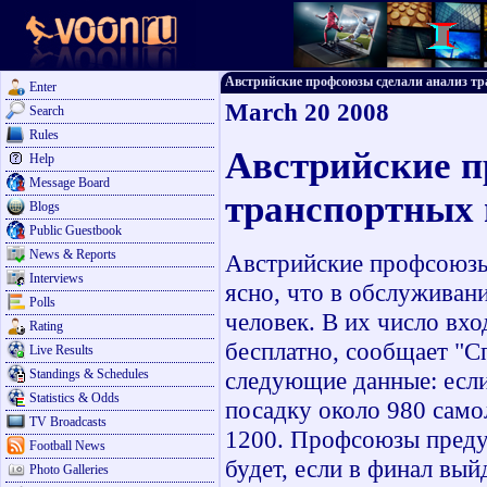
Австрийские профсоюзы сделали анализ тра
Enter
March 20 2008
Search
Rules
Австрийские п
Help
Message Board
транспортных 
Blogs
Public Guestbook
News & Reports
Австрийские профсоюзы 
Interviews
ясно, что в обслуживан
Polls
человек. В их число вхо
Rating
бесплатно, сообщает "С
Live Results
Standings & Schedules
следующие данные: если
Statistics & Odds
посадку около 980 самол
TV Broadcasts
1200. Профсоюзы преду
Football News
будет, если в финал вы
Photo Galleries