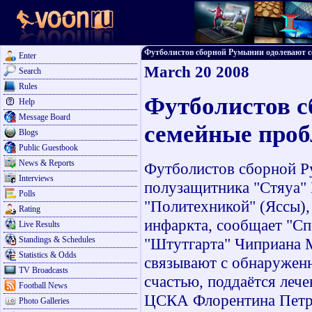
Футболистов сборной Румынии одолевают сем
Enter
March 20 2008
Search
Rules
Футболистов 
Help
Message Board
семейные про
Blogs
Public Guestbook
News & Reports
Футболистов сборной Р
Interviews
полузащитника "Стяуа" 
Polls
"Политехникой" (Яссы), 
Rating
инфаркта, сообщает "С
Live Results
Standings & Schedules
"Штутгарта" Чиприана М
Statistics & Odds
связывают с обнаруженн
TV Broadcasts
счастью, поддаётся леч
Football News
ЦСКА Флорентина Петре
Photo Galleries