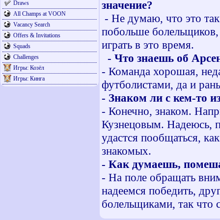
значение?
Draws
All Champs at VOON
- Не думаю, что это так
Vacancy Search
побольше болельщиков, 
Offers & Invitations
играть в это время.
Squads
- Что знаешь об Арсе
Challenges
Игры: Козёл
- Команда хорошая, не
Игры: Кинга
футболистами, да и ран
- Знаком ли с кем-то 
- Конечно, знаком. Нап
Кузнецовым. Надеюсь, п
удастся пообщаться, как
знакомых.
- Как думаешь, помеш
- На поле обращать вним
надеемся победить, дру
болельщиками, так что с