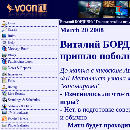
Виталий БОРДИЯН: "Главное, чтоб на игру 
Enter
March 20 2008
Search
Rules
Виталий БОРДИ
Help
Message Board
пришло побол
Blogs
Public Guestbook
News & Reports
До матча с киевским А
Interviews
ФК Металлист узнала 
Polls
"канонирами".
Rating
- Изменилось ли что-т
Live Results
Standings & Schedules
игры?
Statistics & Odds
- Нет, в подготовке сов
TV Broadcasts
и обычно.
Football News
- Матч будет проходит
Photo Galleries