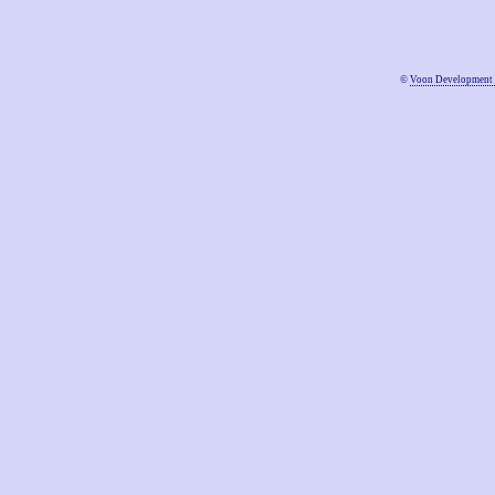
©
Voon Development