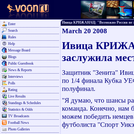
Ивица КРИЖАНАЦ: "Возможно Россия не засл
Enter
March 20 2008
Search
Rules
Ивица КРИЖАН
Help
Message Board
заслужила мес
Blogs
Public Guestbook
News & Reports
Защитник "Зенита" Иви
Interviews
по 1/4 финала Кубка УЕ
Polls
полуфинал.
Rating
Live Results
"Я думаю, что шансы ра
Standings & Schedules
команда. Конечно, нам б
Statistics & Odds
можем победить немцев 
TV Broadcasts
Football News
футболиста "Спорт Уикэ
Photo Galleries