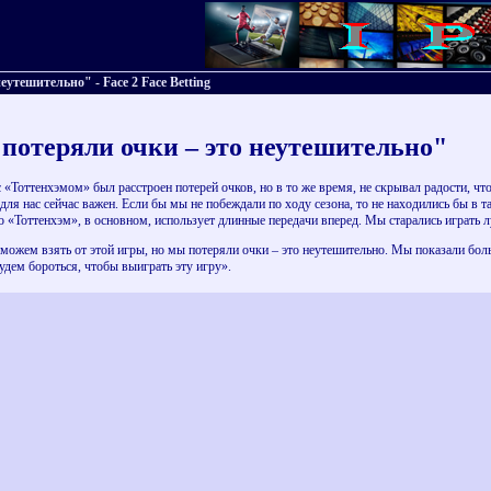
тешительно" - Face 2 Face Betting
отеряли очки – это неутешительно"
«Тоттенхэмом» был расстроен потерей очков, но в то же время, не скрывал радости, что
ля нас сейчас важен. Если бы мы не побеждали по ходу сезона, то не находились бы в 
о «Тоттенхэм», в основном, использует длинные передачи вперед. Мы старались играть л
можем взять от этой игры, но мы потеряли очки – это неутешительно. Мы показали бол
дем бороться, чтобы выиграть эту игру».