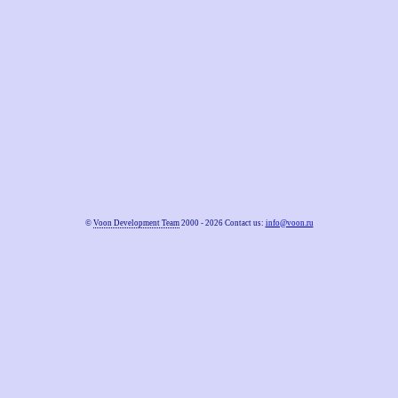
©
Voon Development Team
2000 - 2026 Contact us:
info@voon.ru