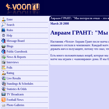
Авраам ГРАНТ: "Мы потеряли очки – это неу
Enter
March 20 2008
Search
Rules
Авраам ГРАНТ: "Мы п
Help
Message Board
Наставник «Челси» Авраам Грант после матча с 
ненамного отстали в чемпионате. Каждый матч д
Blogs
держать мяч в полузащите, потому что знал, чт
Public Guestbook
Есть много положительных вещей, которые мы 
News & Reports
матче мы играем с «канонирами» дома. И мы бу
Interviews
Polls
Rating
Live Results
Standings & Schedules
Statistics & Odds
TV Broadcasts
Football News
Photo Galleries