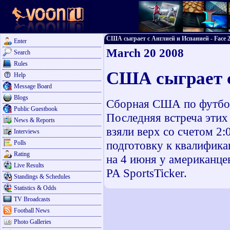
США сыграет с Англией и Испанией - Face 2 
Enter
March 20 2008
Search
Rules
США сыграет с
Help
Message Board
Blogs
Сборная США по футбол
Public Guestbook
Последняя встреча этих
News & Reports
взяли верх со счетом 2:
Interviews
подготовку к квалифика
Polls
Rating
на 4 июня у американце
Live Results
PA SportsTicker.
Standings & Schedules
Statistics & Odds
TV Broadcasts
Football News
Photo Galleries