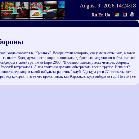
August 9, 2026
14:24:18
Ru
En
Ua
обороны
л, когда оказался в "Крыльях". Вскоре стали говорить, что у меня есть шанс, а затем
и вызывают. Хотя, думаю, если хорошо поискать, добротных защитников найти реально.
тсайдером в своей группе на Евро-2008: "Я считаю, шансы у всех четырех сборных
с Россией встречаться. А мы спокойно должны обыгрывать всех в группе. Испания?
жность перехода в какой-нибудь заграничный клуб: "Да куда уж в 27 лет ехать после
года контракт. Разве что прокатиться, как Кержаков, куда-нибудь на год. Но это уже