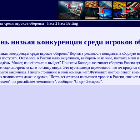
 среди игроков обороны - Face 2 Face Betting
ень низкая конкуренция среди игроков 
изкая конкуренция среди игроков обороны."Верить в реальность попадания в сборную нача
 поступать. Оказалось, в России мало защитников, выбирать не из кого, поэтому меня 
лодёжь. Может, из неё что-то и выйдет".При этом Колодин не считает сборную России ау
 надо смотреть на кого-то снизу вверх. Это пусть шведы переживают, что им придется 
матч закончился. Ничего страшного в этой команде нет".Футболист наотрез отверг возмо
 чемпионатах даже не думаю. Шесть лет отыграл на высшем уровне в России, ещё четыре 
Динамо" и в российском чемпионате", сообщает "Спорт-Экспресс".