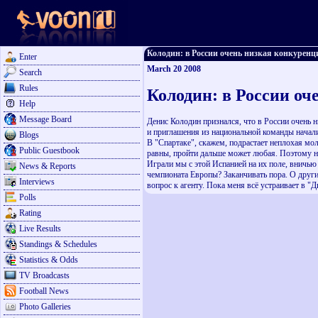
Колодин: в России очень низкая конкуренция
Enter
March 20 2008
Search
Rules
Колодин: в России оч
Help
Message Board
Денис Колодин признался, что в России очень н
и приглашения из национальной команды начали
Blogs
В "Спартаке", скажем, подрастает неплохая мо
Public Guestbook
равны, пройти дальше может любая. Поэтому не
Играли мы с этой Испанией на их поле, вничью 
News & Reports
чемпионата Европы? Заканчивать пора. О других
Interviews
вопрос к агенту. Пока меня всё устраивает в "
Polls
Rating
Live Results
Standings & Schedules
Statistics & Odds
TV Broadcasts
Football News
Photo Galleries