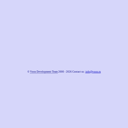
©
Voon Development Team
2000 - 2026 Contact us:
info@voon.ru