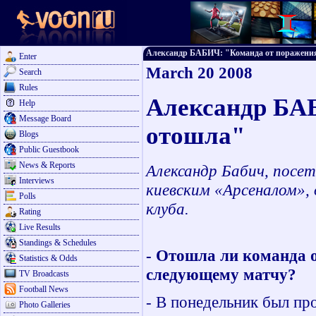
Александр БАБИЧ: "Команда от поражения о
Enter
March 20 2008
Search
Rules
Александр БА
Help
Message Board
отошла"
Blogs
Public Guestbook
News & Reports
Александр Бабич, посе
Interviews
киевским «Арсеналом»,
Polls
клуба.
Rating
Live Results
Standings & Schedules
- Отошла ли команда о
Statistics & Odds
следующему матчу?
TV Broadcasts
Football News
- В понедельник был про
Photo Galleries