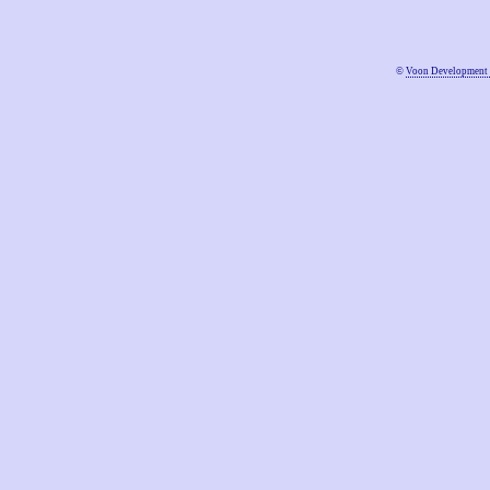
©
Voon Development