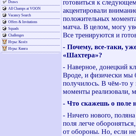
готовиться к следующем
Draws
All Champs at VOON
акцентировали внимание
Vacancy Search
положительных моментах
Offers & Invitations
матча. В целом, могу ув
Squads
Все тренируются и гото
Challenges
Игры: Козёл
- Почему, все-таки, у
Игры: Кинга
«Шахтера»?
- Наверное, донецкий к
Вроде, и физически мы 
получилось. В чём-то у
моменты реализовали, м
- Что скажешь о поле 
- Ничего нового, полян
поля легче обороняться
от обороны. Но, если не